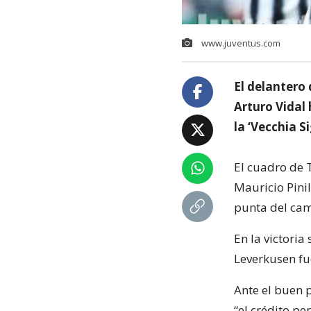
www.juventus.com
El delantero
Arturo Vidal
la ‘Vecchia Si
El cuadro de 
Mauricio Pinil
punta del cam
En la victoria
Leverkusen fue
Ante el buen 
“el crédito pe