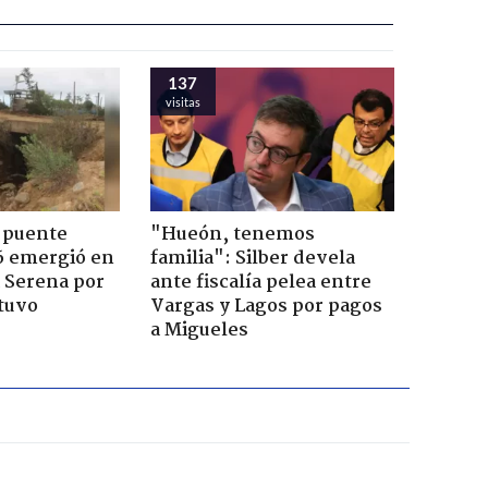
137
visitas
 puente
"Hueón, tenemos
6 emergió en
familia": Silber devela
a Serena por
ante fiscalía pelea entre
tuvo
Vargas y Lagos por pagos
a Migueles