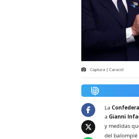
Captura | Caracol
La
Confedera
a
Gianni Infa
y medidas qu
del balompié