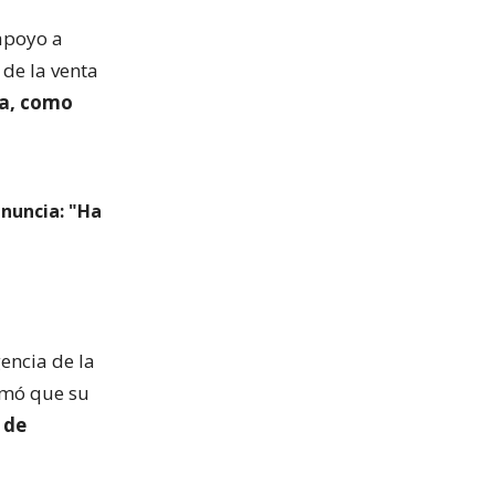
apoyo a
 de la venta
da, como
renuncia: "Ha
encia de la
rmó que su
 de