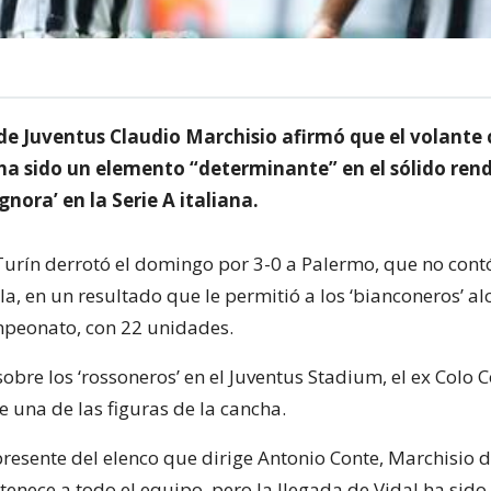
 de Juventus Claudio Marchisio afirmó que el volante 
 ha sido un elemento “determinante” en el sólido ren
gnora’ en la Serie A italiana.
Turín derrotó el domingo por 3-0 a Palermo, que no cont
la, en un resultado que le permitió a los ‘bianconeros’ al
peonato, con 22 unidades.
 sobre los ‘rossoneros’ en el Juventus Stadium, el ex Colo 
 una de las figuras de la cancha.
presente del elenco que dirige Antonio Conte, Marchisio 
rtenece a todo el equipo, pero la llegada de Vidal ha sido