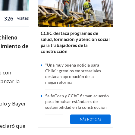
326
visitas
CChC destaca programas de
chileno
salud, formación y atención social
para trabajadores de la
dimiento de
construcción
"Una muy buena noticia para
Chile": gremios empresariales
ó con
destacan aprobación de la
canzar la
megarreforma
SalfaCorp y CChC firman acuerdo
para impulsar estándares de
Colo y Bayer
sostenibilidad en la construcción
MÁS NOTICIAS
declaró que