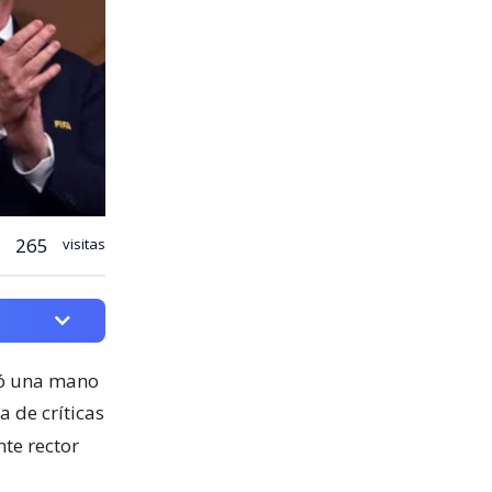
265
visitas
ió una mano
a de críticas
te rector