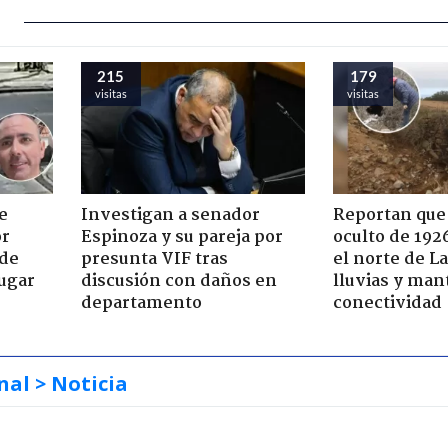
215
179
visitas
visitas
e
Investigan a senador
Reportan que
or
Espinoza y su pareja por
oculto de 192
 de
presunta VIF tras
el norte de L
jugar
discusión con daños en
lluvias y man
departamento
conectividad
nal
> Noticia