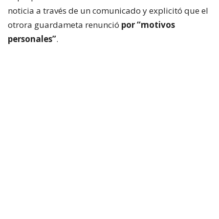
noticia a través de un comunicado y explicitó que el
otrora guardameta renunció
por “motivos
personales”
.
“El Club Deportivo Imperial Unido informa que, por
motivos personales,
Nelson Tapia ha decidido
dejar su cargo como director técnico de nuestro
primer equipo
. Como institución, respetamos
plenamente su decisión y solicitamos a nuestra
comunidad respetar su privacidad y la de su familia
en este momento”, dijeron.
Desde el elenco de la cuarta categoría del balompié
nacional agradecieron “el gran trabajo realizado”
por el mundialista con Chile en Sídney 2000
“con
nuestros jugadores, especialmente con los más