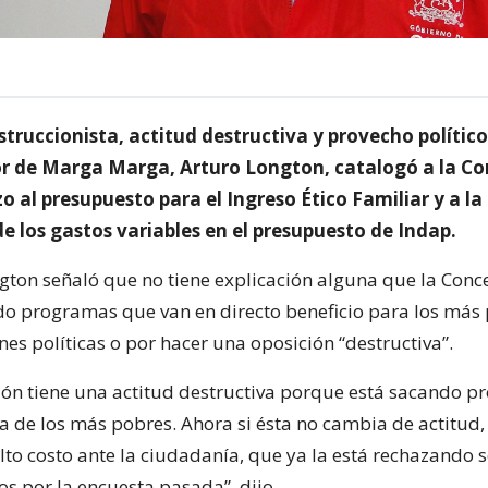
truccionista, actitud destructiva y provecho polític
r de Marga Marga, Arturo Longton, catalogó a la Co
zo al presupuesto para el Ingreso Ético Familiar y a la
e los gastos variables en el presupuesto de Indap.
ngton señaló que no tiene explicación alguna que la Conc
o programas que van en directo beneficio para los más 
nes políticas o por hacer una oposición “destructiva”.
ión tiene una actitud destructiva porque está sacando p
ta de los más pobres. Ahora si ésta no cambia de actitud,
to costo ante la ciudadanía, que ya la está rechazando 
os por la encuesta pasada”, dijo.