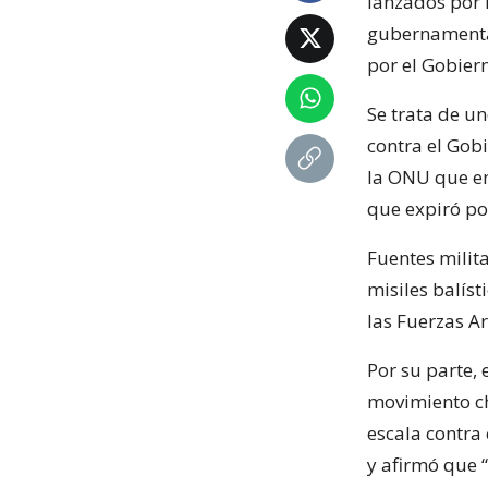
lanzados por l
gubernamental
por el Gobier
Se trata de u
contra el Gob
la ONU que en
que expiró p
Fuentes milit
misiles balís
las Fuerzas A
Por su parte, 
movimiento ch
escala contra
y afirmó que 