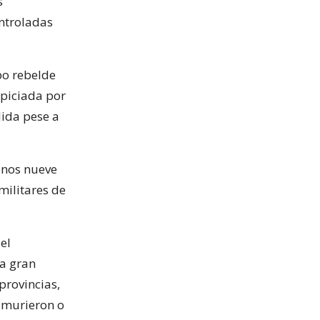
s
ntroladas
po rebelde
spiciada por
ida pese a
enos nueve
militares de
el
 a gran
provincias,
 murieron o