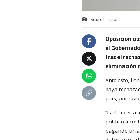
Arturo Longton
Oposición obs
el Gobernado
tras el recha
eliminación d
Ante esto, Lo
haya rechazad
país, por razo
“La Concertac
político a cos
pagando un al
datos arrojad