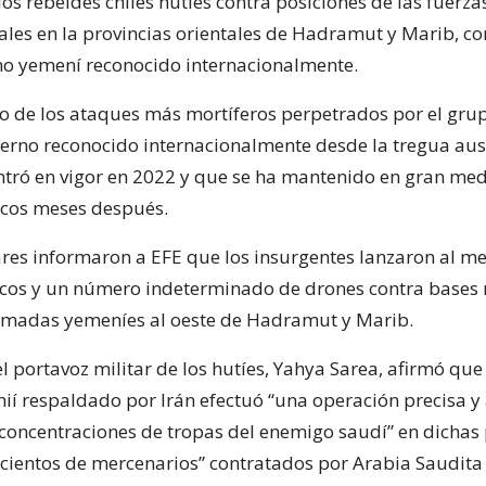
os rebeldes chiíes hutíes contra posiciones de las fuerza
es en la provincias orientales de Hadramut y Marib, co
no yemení reconocido internacionalmente.
no de los ataques más mortíferos perpetrados por el gru
ierno reconocido internacionalmente desde la tregua au
tró en vigor en 2022 y que se ha mantenido en gran med
ocos meses después.
ares informaron a EFE que los insurgentes lanzaron al m
ticos y un número indeterminado de drones contra bases 
rmadas yemeníes al oeste de Hadramut y Marib.
el portavoz militar de los hutíes, Yahya Sarea, afirmó que 
ií respaldado por Irán efectuó “una operación precisa y
 concentraciones de tropas del enemigo saudí” en dichas 
“cientos de mercenarios” contratados por Arabia Saudita