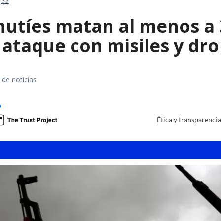
:44
hutíes matan al menos a 
ataque con misiles y dr
 de noticias
o
Ética y transparenci