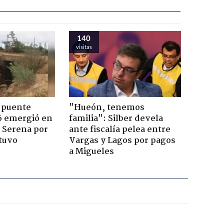
140
visitas
 puente
"Hueón, tenemos
6 emergió en
familia": Silber devela
a Serena por
ante fiscalía pelea entre
tuvo
Vargas y Lagos por pagos
a Migueles