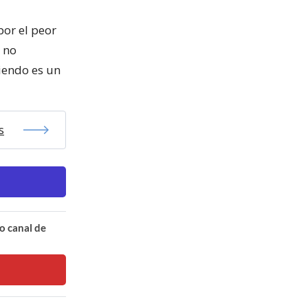
or el peor
 no
iendo es un
s
o canal de