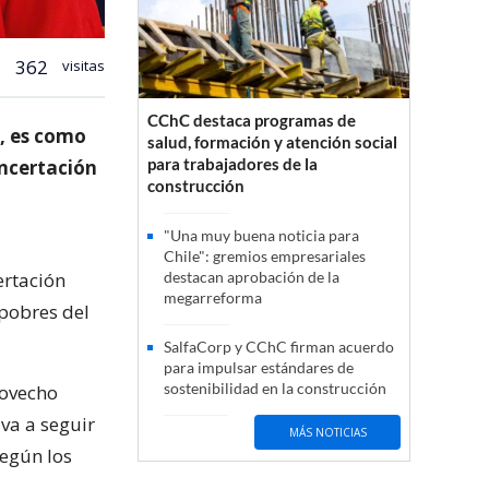
362
visitas
CChC destaca programas de
o, es como
salud, formación y atención social
para trabajadores de la
ncertación
construcción
"Una muy buena noticia para
Chile": gremios empresariales
ertación
destacan aprobación de la
megarreforma
pobres del
SalfaCorp y CChC firman acuerdo
para impulsar estándares de
sostenibilidad en la construcción
rovecho
 va a seguir
MÁS NOTICIAS
según los