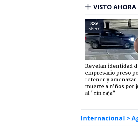
VISTO AHORA
336
visitas
Revelan identidad d
empresario preso p
retener y amenazar
muerte a niños por 
al "rin raja"
Internacional
> A