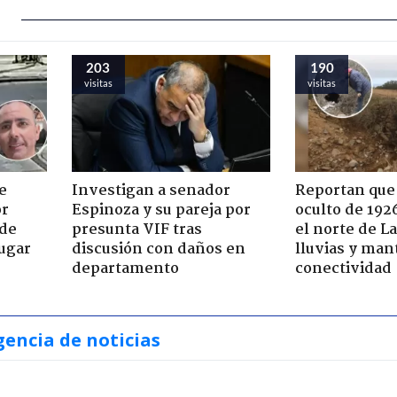
203
190
visitas
visitas
e
Investigan a senador
Reportan que
or
Espinoza y su pareja por
oculto de 192
 de
presunta VIF tras
el norte de L
jugar
discusión con daños en
lluvias y man
departamento
conectividad
gencia de noticias