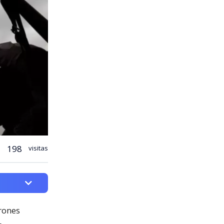
198
visitas
rones