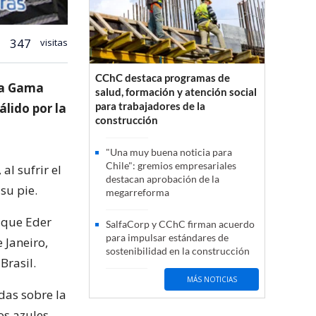
347
visitas
CChC destaca programas de
 da Gama
salud, formación y atención social
para trabajadores de la
álido por la
construcción
"Una muy buena noticia para
Chile": gremios empresariales
al sufrir el
destacan aprobación de la
su pie.
megarreforma
 que Eder
SalfaCorp y CChC firman acuerdo
para impulsar estándares de
 Janeiro,
sostenibilidad en la construcción
Brasil.
MÁS NOTICIAS
das sobre la
os azules,