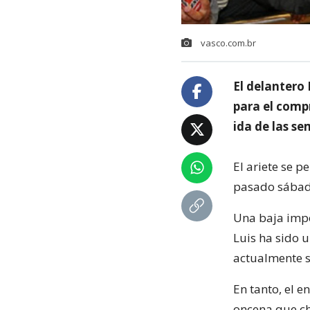
vasco.com.br
El delantero 
para el compr
ida de las s
El ariete se pe
pasado sábado 
Una baja impo
Luis ha sido 
actualmente s
En tanto, el 
oncena que cho