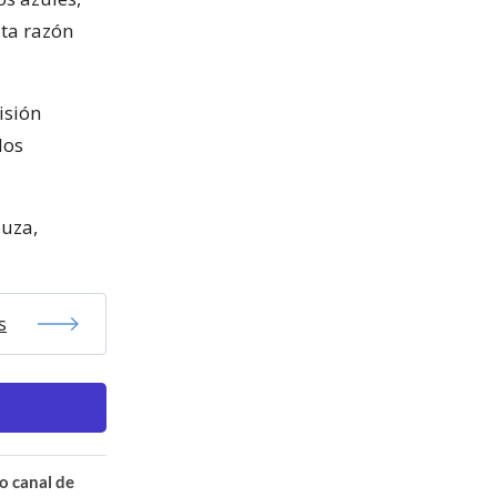
sta razón
isión
los
ouza,
s
o canal de