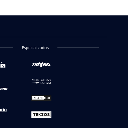
Fernando Kliche
tramo de su vida"
a de BioBioChile