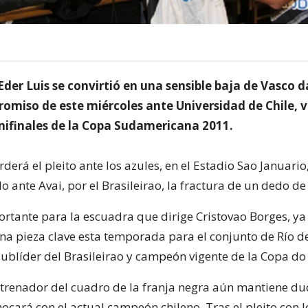
Eder Luis se convirtió en una sensible baja de Vasco
omiso de este miércoles ante Universidad de Chile, v
emifinales de la Copa Sudamericana 2011.
rderá el pleito ante los azules, en el Estadio Sao Januario, 
ante Avai, por el Brasileirao, la fractura de un dedo de 
rtante para la escuadra que dirige Cristovao Borges, ya
una pieza clave esta temporada para el conjunto de Río de
ublíder del Brasileirao y campeón vigente de la Copa do 
entrenador del cuadro de la franja negra aún mantiene du
cará con el actual campeón chileno. Tras el pleito con l