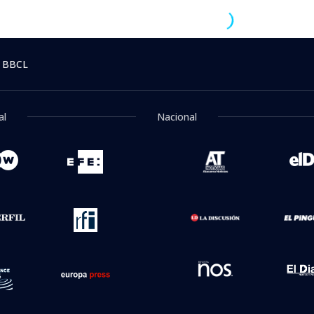
> Noticia
2:55
leczko vuelve a la TV: "
é quiso hacer el último 
s
alizado en Cultura y colaborador de Magazine
Ética y transparenci