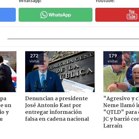
Whatsapp:
Youtube:
272
179
visitas
visitas
apa
Denuncian a presidente
"Agresivo y c
de un
José Antonio Kast por
Neme llamó i
io y
entregar información
"QTLD" para 
su
falsa en cadena nacional
JC y barrió co
Larraín