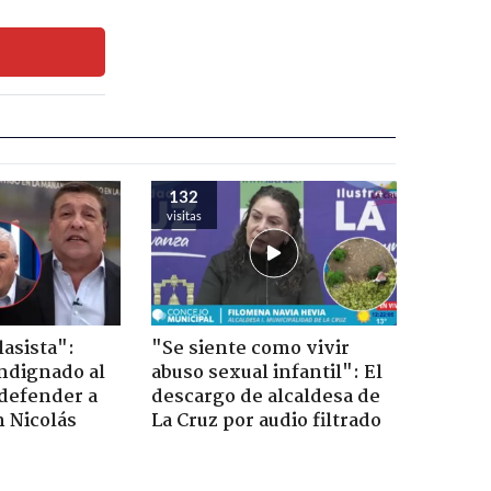
132
visitas
lasista":
"Se siente como vivir
ndignado al
abuso sexual infantil": El
defender a
descargo de alcaldesa de
n Nicolás
La Cruz por audio filtrado