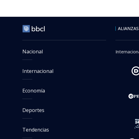
Espectáculos y TV
Viernes 07 Agosto, 2026 | 1
Katty Kowa
decidió qu
Emilio Contrera
Periodista especi
Seguimos criterios de