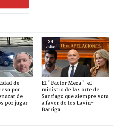
24
visitas
tidad de
El "Factor Mera": el
reso por
ministro de la Corte de
enazar de
Santiago que siempre vota
s por jugar
a favor de los Lavín-
Barriga