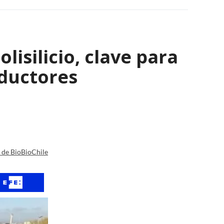
isilicio, clave para
nductores
a de BioBioChile