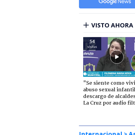
VISTO AHORA
54
visitas
"Se siente como viv
abuso sexual infantil
descargo de alcalde
La Cruz por audio fil
Internacional
> A