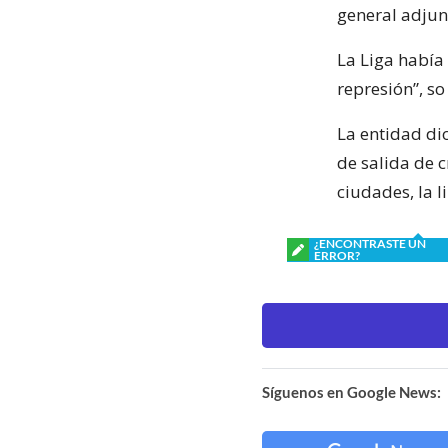
general adjun
La Liga había
represión”, s
La entidad di
de salida de c
ciudades, la l
¿ENCONTRASTE UN
ERROR?
Síguenos en Google News: