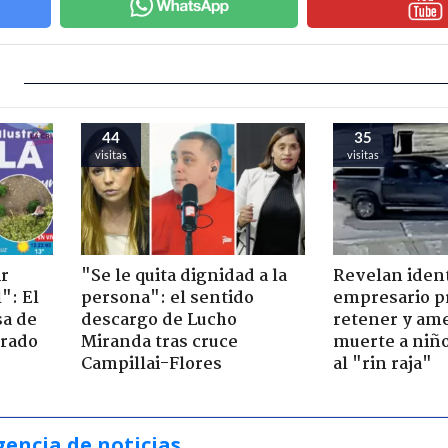
44
35
visitas
visitas
ir
"Se le quita dignidad a la
Revelan iden
": El
persona": el sentido
empresario p
sa de
descargo de Lucho
retener y am
trado
Miranda tras cruce
muerte a niño
Campillai-Flores
al "rin raja"
gencia de noticias