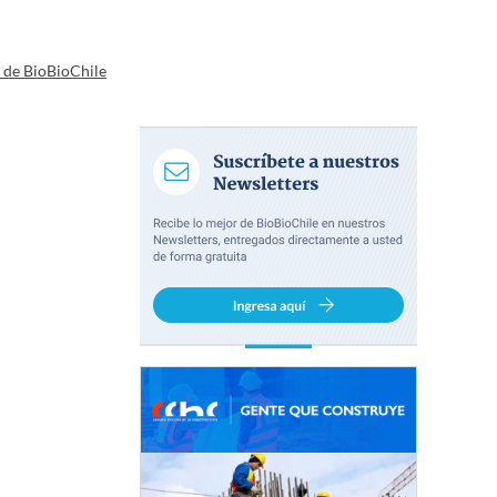
a de BioBioChile