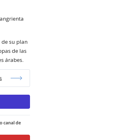
sangrienta
 de su plan
ropas de las
es árabes.
s
o canal de