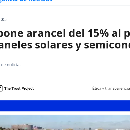
1:05
ne arancel del 15% al pol
paneles solares y semico
 de noticias
a
Ética y transparenci