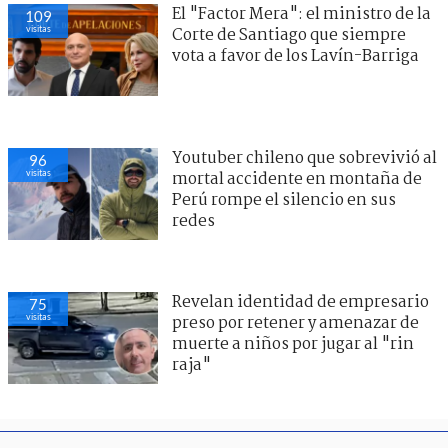
El "Factor Mera": el ministro de la
109
visitas
Corte de Santiago que siempre
vota a favor de los Lavín-Barriga
Youtuber chileno que sobrevivió al
96
visitas
mortal accidente en montaña de
Perú rompe el silencio en sus
redes
Revelan identidad de empresario
75
visitas
preso por retener y amenazar de
muerte a niños por jugar al "rin
raja"