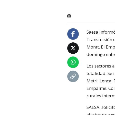
Saesa informó
Transmisión d
Montt, El Emp
domingo entre 
Los sectores 
totalidad. Se 
Metri, Lenca, 
Empalme, Cola
rurales inter
SAESA, solicit
efectos que e