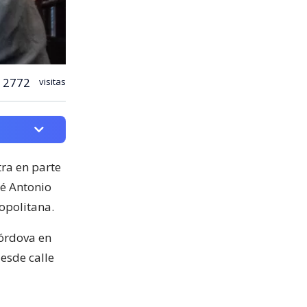
2772
visitas
ra en parte
sé Antonio
opolitana.
Córdova en
desde calle