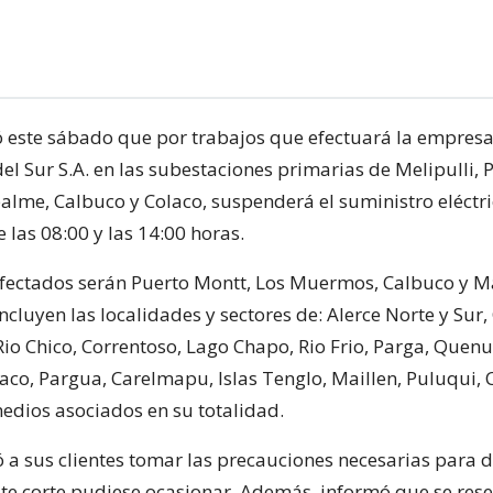
 este sábado que por trabajos que efectuará la empres
el Sur S.A. en las subestaciones primarias de Melipulli, 
alme, Calbuco y Colaco, suspenderá el suministro eléctri
las 08:00 y las 14:00 horas.
afectados serán Puerto Montt, Los Muermos, Calbuco y Ma
incluyen las localidades y sectores de: Alerce Norte y Sur
Rio Chico, Correntoso, Lago Chapo, Rio Frio, Parga, Quenui
co, Pargua, Carelmapu, Islas Tenglo, Maillen, Puluqui, 
medios asociados en su totalidad.
ó a sus clientes tomar las precauciones necesarias para d
ste corte pudiese ocasionar. Además, informó que se rese