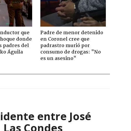
onductor que
Padre de menor detenido
choque donde
en Coronel cree que
os padres del
padrastro murió por
rko Águila
consumo de drogas: "No
es un asesino"
cidente entre José
n Las Condes