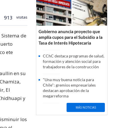
913
visitas
Gobierno anuncia proyecto que
a Sistema de
amplía cupos para el Subsidio a la
Tasa de Interés Hipotecaria
Puerto
co ete
CChC destaca programas de salud,
formación y atención social para
trabajadores de la construcción
ullin en su
"Una muy buena noticia para
, Chamiza,
Chile": gremios empresariales
r, El
destacan aprobación de la
megarreforma
Chidhuapi y
MÁS NOTICIAS
isminuir los
rva el