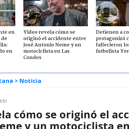
nte en
Video revela cómo se
Detienen a c
 de
originó el accidente entre
protagonizó 
ila:
José Antonio Neme y un
fallecieron l
do en
motociclista en Las
futbolista Ye
Condes
tana
> Noticia
5:51
la cómo se originó el ac
eme y un motociclista e