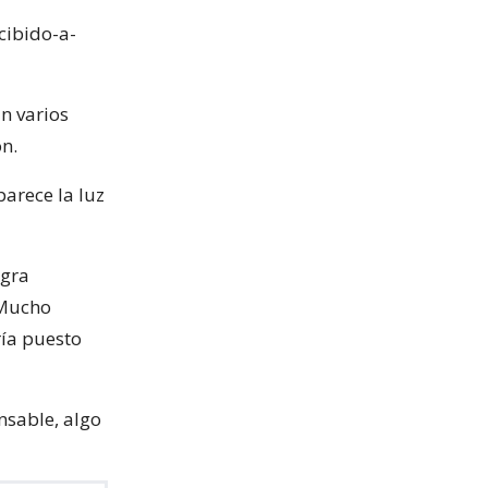
cibido-a-
an varios
ón.
arece la luz
ogra
 Mucho
ría puesto
nsable, algo