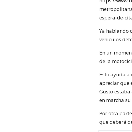
https://www.bi
metropolitan
espera-de-cit
Ya hablando de
vehículos dete
En un momento
de la motocic
Esto ayuda a d
apreciar que 
Gusto estaba 
en marcha su v
Por otra parte
que deberá de