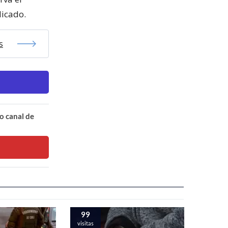
dicado.
s
o canal de
99
visitas