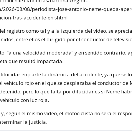
obiochile.cl/noticias/nacional/region-
a/2026/08/08/periodista-jose-antonio-neme-queda-aper
acion-tras-accidente-en.shtml
l registro como tal y a la izquierda del video, se apreci
nidos, entre ellos el dirigido por el conductor de televisi
, “a una velocidad moderada” y en sentido contrario, ap
leta que resultó impactada.
ilucidar en parte la dinámica del accidente, ya que se l
el vehículo rojo en el que se desplazaba el conductor de
detenido, pero lo que falta por dilucidar es si Neme hab
ehículo con luz roja.
 y, según el mismo video, el motociclista no será el respo
terminar la justicia.