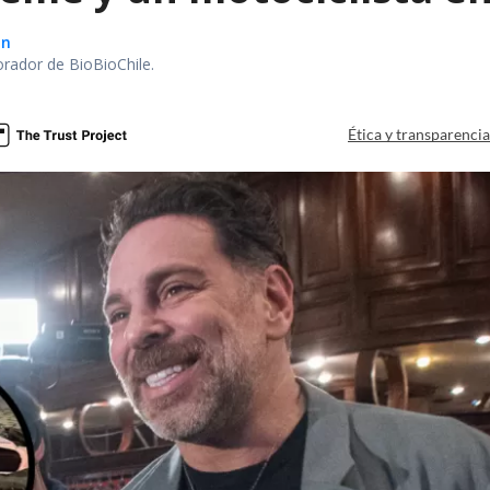
ón
orador de BioBioChile.
Ética y transparenci