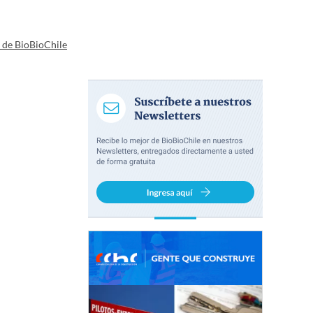
a de BioBioChile