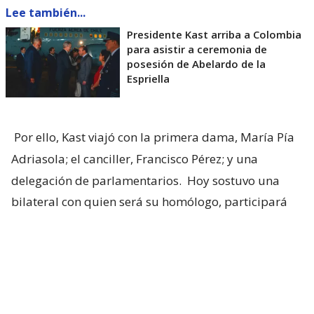
Lee también...
Presidente Kast arriba a Colombia
para asistir a ceremonia de
posesión de Abelardo de la
Espriella
Por ello, Kast viajó con la primera dama, María Pía
Adriasola; el canciller, Francisco Pérez; y una
delegación de parlamentarios.
Hoy sostuvo una
bilateral con quien será su homólogo, participará
de la ceremonia de asunción y retornará a territorio
nacional.
Esto no solo marca un nuevo movimiento de la
región hacia la derecha, sino que representa una