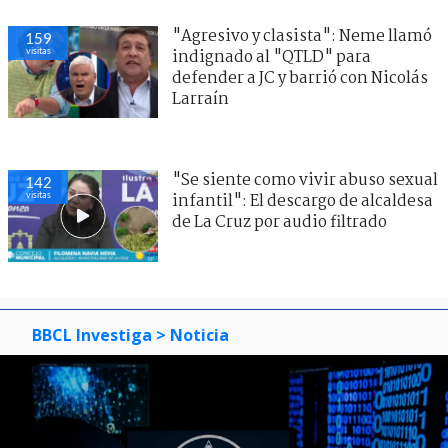
"Agresivo y clasista": Neme llamó
159
visitas
indignado al "QTLD" para
defender a JC y barrió con Nicolás
Larraín
"Se siente como vivir abuso sexual
142
visitas
infantil": El descargo de alcaldesa
de La Cruz por audio filtrado
BBCL Investiga
> Noticia