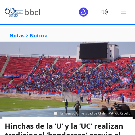
Notas >
Noticia
Banderazo Universidad de Chile | Patricio Cabello
Hinchas de la ‘U’ y la ‘UC’ realizan
tradicional ‘banderazo’ previo al