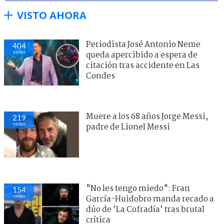
VISTO AHORA
Periodista José Antonio Neme
404
visitas
queda apercibido a espera de
citación tras accidente en Las
Condes
Muere a los 68 años Jorge Messi,
219
visitas
padre de Lionel Messi
"No les tengo miedo": Fran
154
visitas
García-Huidobro manda recado a
dúo de ’La Cofradía’ tras brutal
crítica