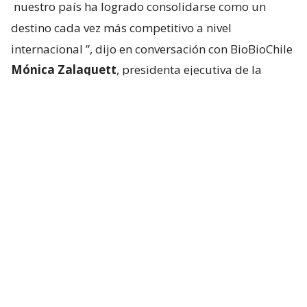
nuestro país ha logrado consolidarse como un
destino cada vez más competitivo a nivel
internacional
”, dijo en conversación con BioBioChile
Mónica Zalaquett
, presidenta ejecutiva de la
Federación de Empresas de Turismo de Chile
(Fedetur).
Según explicó, la recuperación no responde a un
solo factor, sino a la combinación de una mejor
conectividad aérea, el trabajo conjunto entre el
sector público y privado para
posicionar a Chile en
mercados estratégicos y el reconocimiento
internacional
que ha ganado el país en segmentos
como el turismo de naturaleza y aventura. “A ello se
suma una oferta turística cada vez más diversa y
sofisticada, con experiencias gastronómicas,