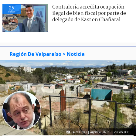
Contraloría acredita ocupación
25
visitas
ilegal de bien fiscal por parte de
delegado de Kast en Chañaral
Región De Valparaíso
> Noticia
ARCHIVO | Agencia UNO | Edición BBCL