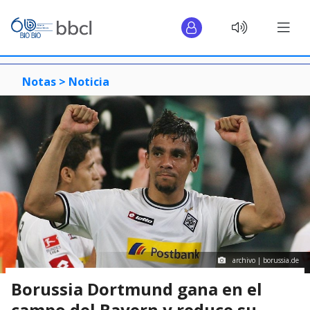
Notas >
Noticia
archivo | borussia.de
Borussia Dortmund gana en el
campo del Bayern y reduce su