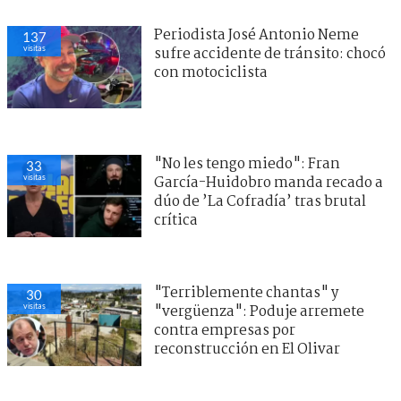
Periodista José Antonio Neme
137
visitas
sufre accidente de tránsito: chocó
con motociclista
"No les tengo miedo": Fran
33
visitas
García-Huidobro manda recado a
dúo de ’La Cofradía’ tras brutal
crítica
"Terriblemente chantas" y
30
visitas
"vergüenza": Poduje arremete
contra empresas por
reconstrucción en El Olivar