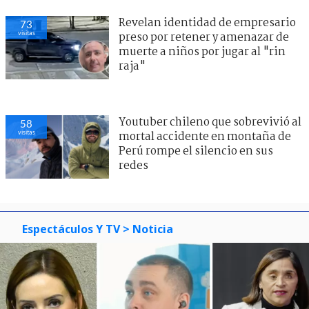
Revelan identidad de empresario
73
visitas
preso por retener y amenazar de
muerte a niños por jugar al "rin
raja"
Youtuber chileno que sobrevivió al
58
visitas
mortal accidente en montaña de
Perú rompe el silencio en sus
redes
Espectáculos Y TV
> Noticia