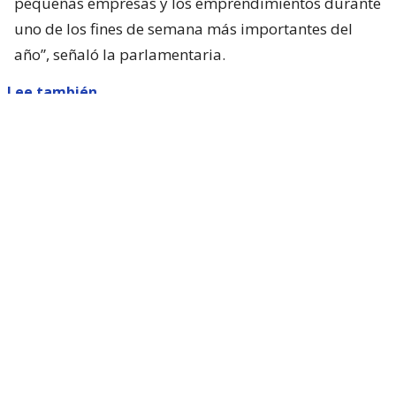
pequeñas empresas y los emprendimientos durante
uno de los fines de semana más importantes del
año”, señaló la parlamentaria.
Lee también...
Parisi dice que Kast "queda corto"
con presentar ACOT: "Está
faltando a sus promesas de
campaña"
Sin embargo, el proyecto necesita el respaldo del
Ejecutivo, ya que se trata de una materia de
iniciativa exclusiva del Presidente de la República.
Por ello, la diputada llamó al gobierno a apoyar la
propuesta y convertir el 17 de septiembre en una
oportunidad para extender las celebraciones y