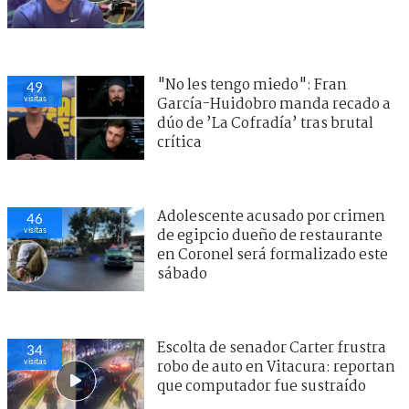
"No les tengo miedo": Fran
49
visitas
García-Huidobro manda recado a
dúo de ’La Cofradía’ tras brutal
crítica
Adolescente acusado por crimen
46
visitas
de egipcio dueño de restaurante
en Coronel será formalizado este
sábado
Escolta de senador Carter frustra
34
visitas
robo de auto en Vitacura: reportan
que computador fue sustraído