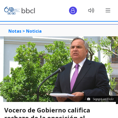
Notas >
Noticia
Segegob en Flickr
Vocero de Gobierno califica
rechazo de la oposición al