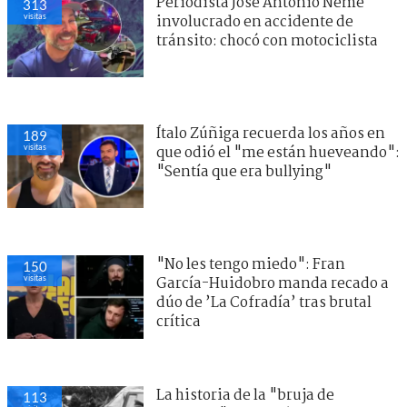
Periodista José Antonio Neme
313
visitas
involucrado en accidente de
tránsito: chocó con motociclista
Ítalo Zúñiga recuerda los años en
189
visitas
que odió el "me están hueveando":
"Sentía que era bullying"
"No les tengo miedo": Fran
150
visitas
García-Huidobro manda recado a
dúo de ’La Cofradía’ tras brutal
crítica
La historia de la "bruja de
113