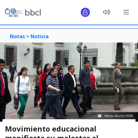
Notas >
Noticia
Néstor Aburto (RBB)
Movimiento educacional
manifiesta su malestar al