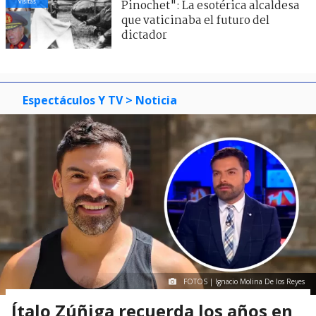
visitas
Pinochet": La esotérica alcaldesa
que vaticinaba el futuro del
dictador
Espectáculos Y TV
> Noticia
FOTOS | Ignacio Molina De los Reyes
Ítalo Zúñiga recuerda los años en