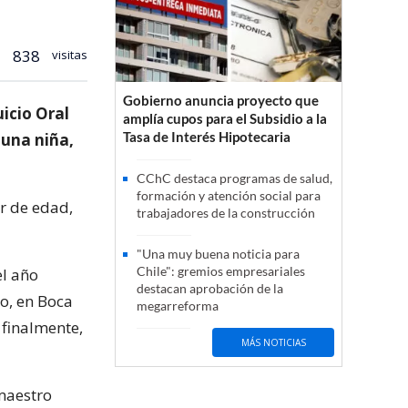
838
visitas
Gobierno anuncia proyecto que
icio Oral
amplía cupos para el Subsidio a la
Tasa de Interés Hipotecaria
 una niña,
CChC destaca programas de salud,
formación y atención social para
r de edad,
trabajadores de la construcción
"Una muy buena noticia para
Chile": gremios empresariales
el año
destacan aprobación de la
o, en Boca
megarreforma
 finalmente,
MÁS NOTICIAS
 maestro