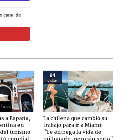
o canal de
84
visitas
ás a España,
La chilena que cambió su
entina en
trabajo para ir a Miami:
del turismo
"Te entrega la vida de
p 10 mundial
millonario, pero sin serlo"