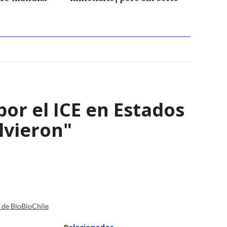
por el ICE en Estados
olvieron"
a de BioBioChile
Relacionados