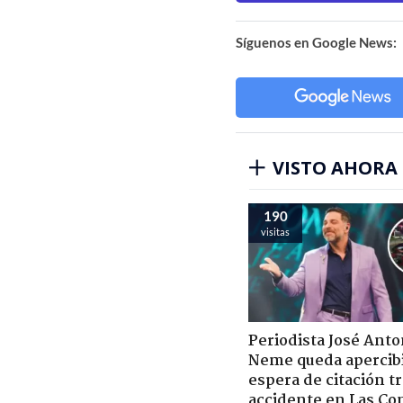
Síguenos en Google News:
VISTO AHORA
190
visitas
Periodista José Anto
Neme queda apercib
espera de citación t
accidente en Las Co