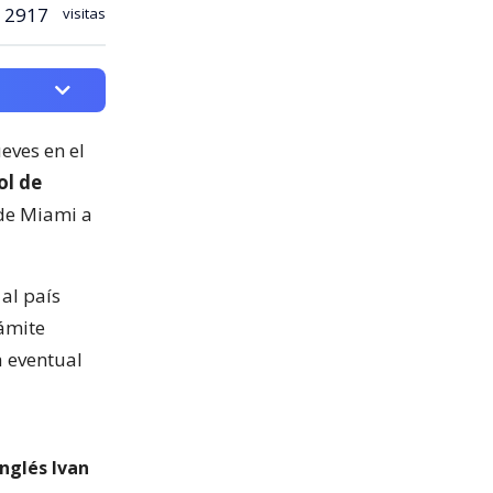
2917
visitas
ueves en el
ol de
 de Miami a
al país
ámite
a eventual
nglés Ivan