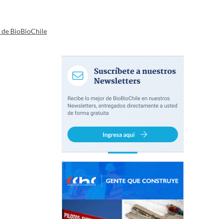
a de BioBioChile