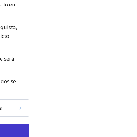
uedó en
nquista,
icto
ue será
idos se
s