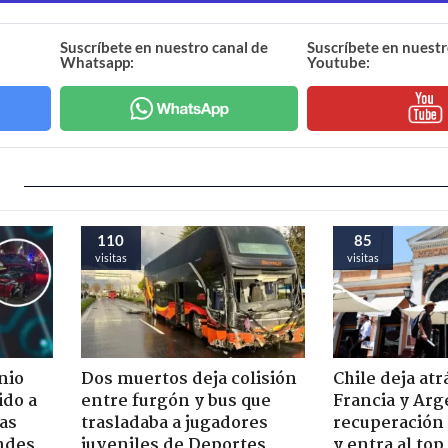
Suscríbete en nuestro canal de
Suscríbete en nuestr
Whatsapp:
Youtube:
110
85
visitas
visitas
nio
Dos muertos deja colisión
Chile deja atr
ido a
entre furgón y bus que
Francia y Arg
ras
trasladaba a jugadores
recuperación 
ndes
juveniles de Deportes
y entra al to