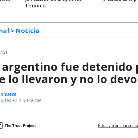
Temuco
nal
> Noticia
2:51
 argentino fue detenido 
e lo llevaron y no lo dev
Sanhueza
portes en BioBioChile
Ética y transparenci