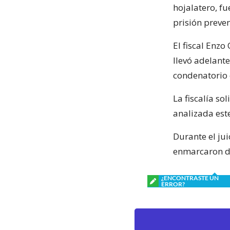
hojalatero, f
prisión preve
El fiscal Enzo
llevó adelante
condenatorio 
La fiscalía so
analizada est
Durante el jui
enmarcaron de
¿ENCONTRASTE UN
ERROR?