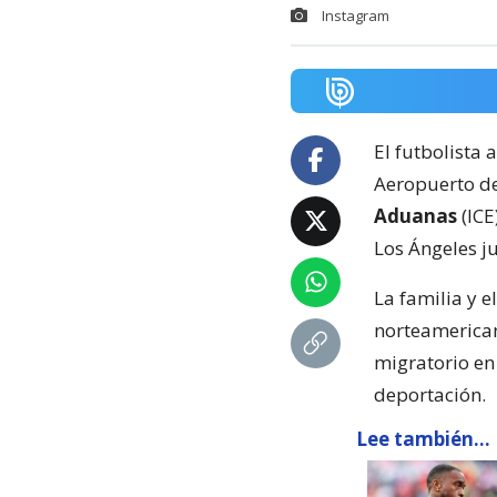
Instagram
El futbolista 
Aeropuerto de
Aduanas
(ICE
Los Ángeles j
La familia y 
norteamerican
migratorio en
deportación.
Lee también...