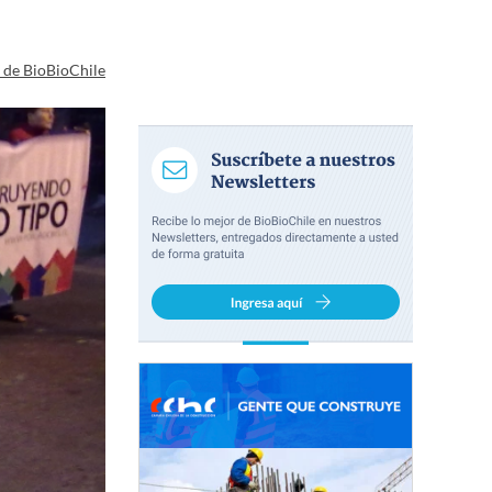
a de BioBioChile