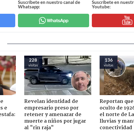
Suscríbete en nuestro canal de
Suscríbete en nuestr
Whatsapp:
Youtube:
228
136
visitas
visitas
de
Revelan identidad de
Reportan que
s e
empresario preso por
oculto de 192
estafa:
retener y amenazar de
el norte de L
muerte a niños por jugar
lluvias y man
al "rin raja"
conectividad