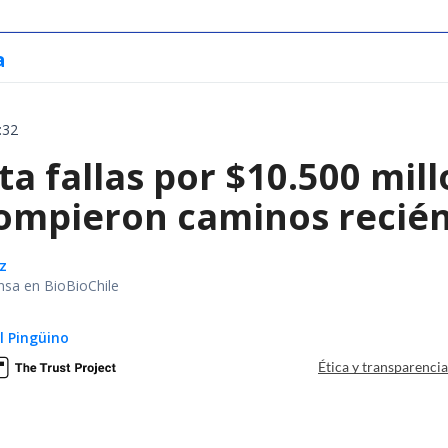
a
:32
a fallas por $10.500 mil
rompieron caminos recié
z
nsa en BioBioChile
El Pingüino
Ética y transparenci