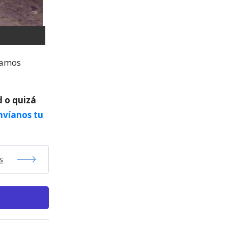
vamos
d o quizá
nvíanos tu
s