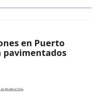
lones en Puerto
n pavimentados
a de BioBioChile