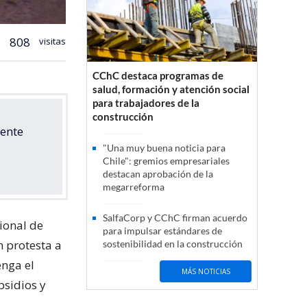
808
visitas
CChC destaca programas de
salud, formación y atención social
para trabajadores de la
construcción
iente
"Una muy buena noticia para
Chile": gremios empresariales
destacan aprobación de la
megarreforma
SalfaCorp y CChC firman acuerdo
ional de
para impulsar estándares de
 protesta a
sostenibilidad en la construcción
nga el
MÁS NOTICIAS
bsidios y