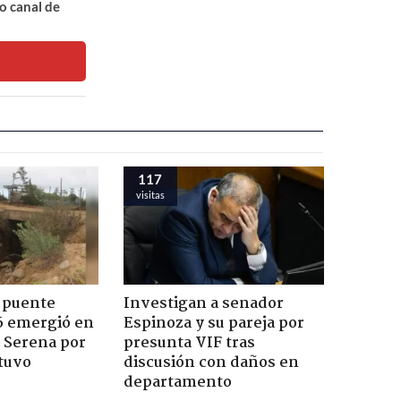
o canal de
117
visitas
 puente
Investigan a senador
6 emergió en
Espinoza y su pareja por
a Serena por
presunta VIF tras
tuvo
discusión con daños en
departamento