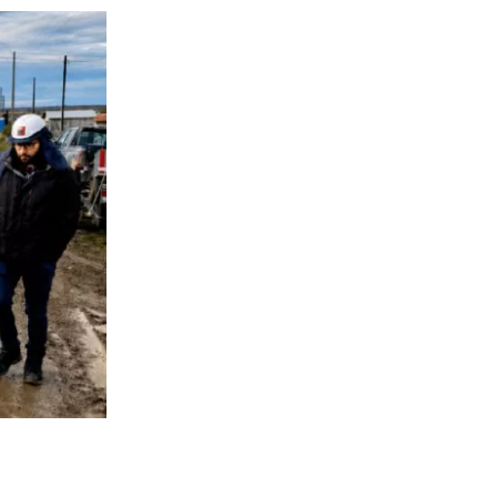
856
visitas