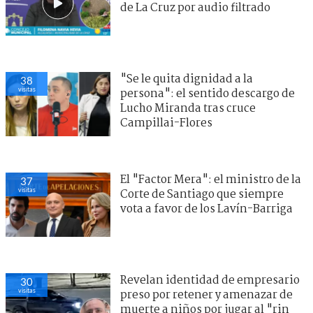
de La Cruz por audio filtrado
"Se le quita dignidad a la
38
visitas
persona": el sentido descargo de
Lucho Miranda tras cruce
Campillai-Flores
El "Factor Mera": el ministro de la
37
visitas
Corte de Santiago que siempre
vota a favor de los Lavín-Barriga
Revelan identidad de empresario
30
visitas
preso por retener y amenazar de
muerte a niños por jugar al "rin