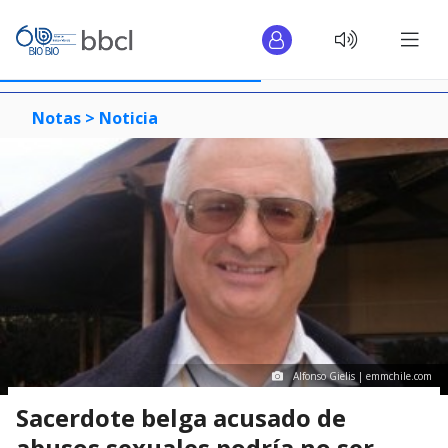
Notas >
Noticia
Alfonso Gielis | emmchile.com
Sacerdote belga acusado de
abusos sexuales podría no ser