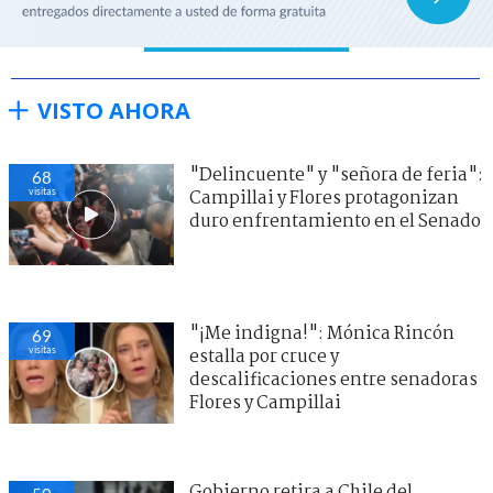
VISTO AHORA
"Delincuente" y "señora de feria":
67
visitas
Campillai y Flores protagonizan
duro enfrentamiento en el Senado
"¡Me indigna!": Mónica Rincón
67
visitas
estalla por cruce y
descalificaciones entre senadoras
Flores y Campillai
Gobierno retira a Chile del