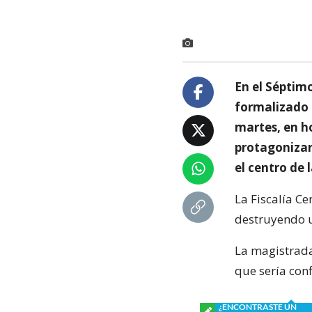
En el Séptim
formalizado p
martes, en ho
protagonizar
el centro de l
La Fiscalía Ce
destruyendo u
La magistrada
que sería con
¿ENCONTRASTE UN