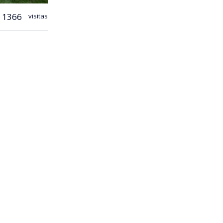
1366
visitas
creación del
 fin de
an e
 la Copa del
s nacionales
a día se