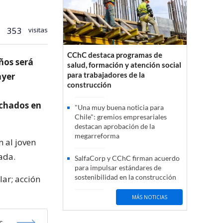
353
visitas
CChC destaca programas de
ños será
salud, formación y atención social
para trabajadores de la
ayer
construcción
uchados en
"Una muy buena noticia para
Chile": gremios empresariales
destacan aprobación de la
megarreforma
n al joven
ada.
SalfaCorp y CChC firman acuerdo
para impulsar estándares de
sostenibilidad en la construcción
ar; acción
MÁS NOTICIAS
s