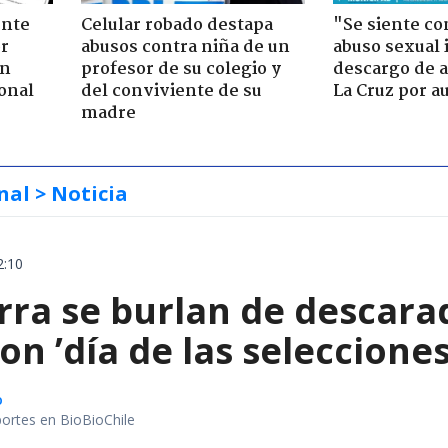
ente
Celular robado destapa
"Se siente co
or
abusos contra niña de un
abuso sexual i
ón
profesor de su colegio y
descargo de a
onal
del conviviente de su
La Cruz por au
madre
nal
> Noticia
2:10
erra se burlan de descar
on ’día de las seleccione
o
portes en BioBioChile