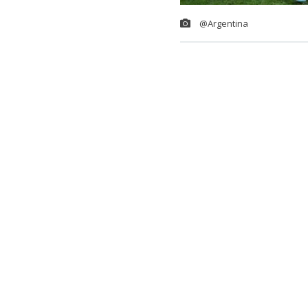
@Argentina
La
Asociación
“Día de las S
reconocer a s
La fecha eleg
histórica” vic
Mundo 2026.
“El reconocim
(juveniles, ma
entrenan en el