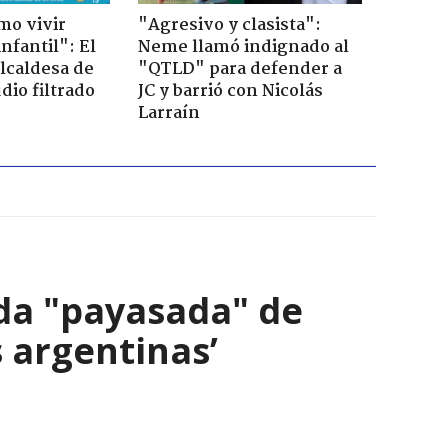
mo vivir
"Agresivo y clasista":
nfantil": El
Neme llamó indignado al
lcaldesa de
"QTLD" para defender a
dio filtrado
JC y barrió con Nicolás
Larraín
ada "payasada" de
s argentinas’