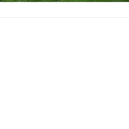
VER RESUMEN
 del Fútbol Argentino (AFA)
sorprendió al anunciar la 
elecciones Argentinas de Fútbol”
, festejo inventado con el
u combinado nacional.
ida para el homenaje es
el 15 de julio
, aludiendo a la “gr
toria de la Albiceleste ante Inglaterra en la semifinales de
iento es también para todas y cada una de las seleccione
sculinas y femeninas, de futsal, de fútbol playa) que día 
 predio Lionel Andrés Messi con la ilusión, la alegría y la