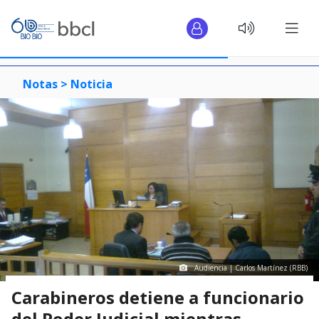
Notas >
Noticia
Audiencia | Carlos Martínez (RBB)
Carabineros detiene a funcionario
del Poder Judicial mientras