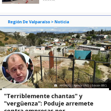
Región De Valparaíso
> Noticia
ARCHIVO | Agencia UNO | Edición BBCL
"Terriblemente chantas" y
"vergüenza": Poduje arremete
contra empresas por