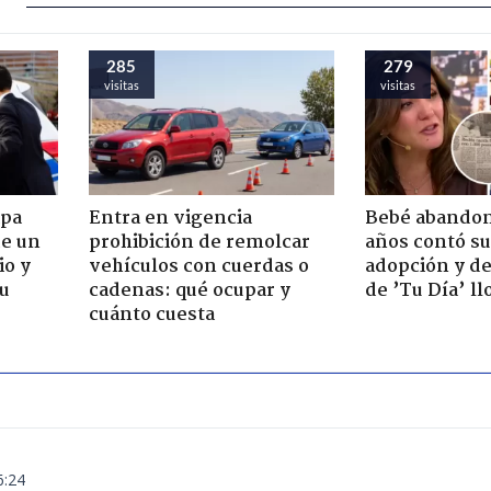
285
279
visitas
visitas
apa
Entra en vigencia
Bebé abandon
de un
prohibición de remolcar
años contó su
io y
vehículos con cuerdas o
adopción y de
su
cadenas: qué ocupar y
de ’Tu Día’ l
cuánto cuesta
6:24