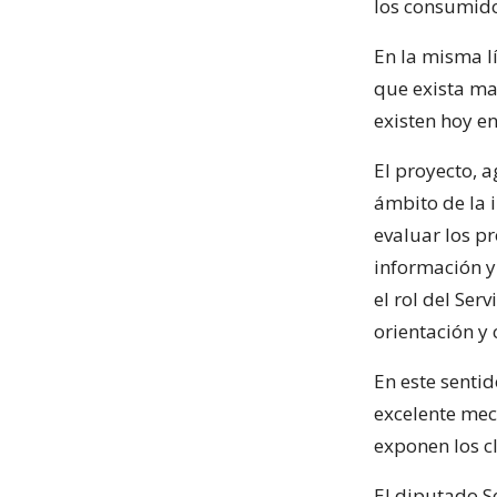
los consumido
En la misma l
que exista ma
existen hoy e
El proyecto, a
ámbito de la 
evaluar los p
información y
el rol del Se
orientación y 
En este senti
excelente mec
exponen los cl
El diputado S