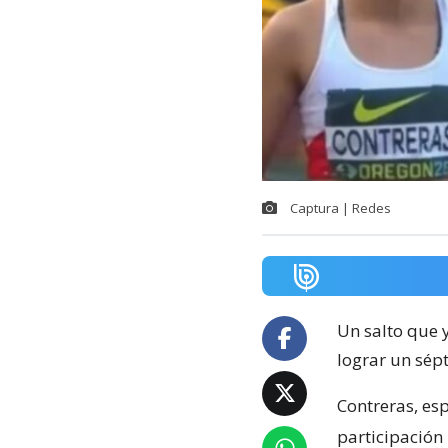
Captura | Redes
Un salto que y
lograr un sép
Contreras, esp
participación