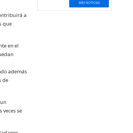
MÁS NOTICIAS
ontribuirá a
os que
nte en el
puedan
ando además
s de
“un
 veces se
udadanos