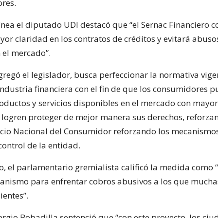
res.
ínea el diputado UDI destacó que “el Sernac Financiero c
yor claridad en los contratos de créditos y evitará abus
n el mercado”.
gregó el legislador, busca perfeccionar la normativa vige
industria financiera con el fin de que los consumidores 
roductos y servicios disponibles en el mercado con mayor
 logren proteger de mejor manera sus derechos, reforz
rvicio Nacional del Consumidor reforzando los mecanismo
control de la entidad.
do, el parlamentario gremialista calificó la medida como 
anismo para enfrentar cobros abusivos a los que muchas
ientes”.
ergio Bobadilla sentenció que “con este proyecto, los ci