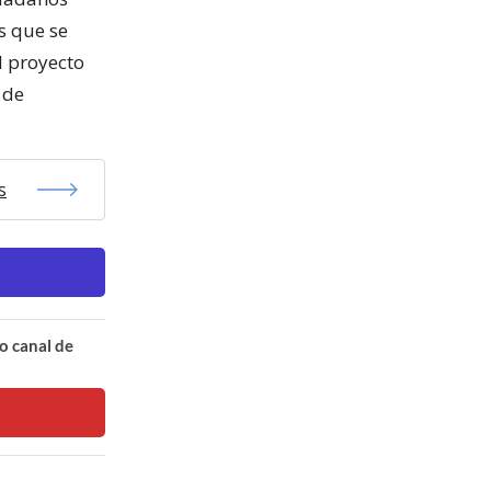
s que se
el proyecto
 de
s
o canal de