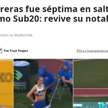
reras fue séptima en sal
mo Sub20: revive su nota
portes en BioBioChile
Ética y transparenci