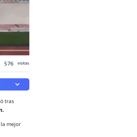
576
visitas
ló tras
n.
 la mejor