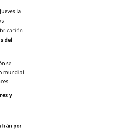
jueves la
as
abricación
s del
ón se
ón mundial
res.
res y
 Irán por