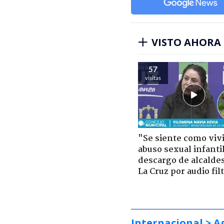
VISTO AHORA
57
visitas
"Se siente como viv
abuso sexual infantil
descargo de alcalde
La Cruz por audio fil
Internacional
> A