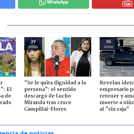
39
35
visitas
visitas
ir
"Se le quita dignidad a la
Revelan iden
": El
persona": el sentido
empresario p
sa de
descargo de Lucho
retener y am
trado
Miranda tras cruce
muerte a niño
Campillai-Flores
al "rin raja"
gencia de noticias