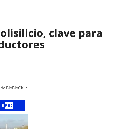
isilicio, clave para
nductores
a de BioBioChile