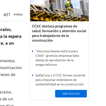
437
visitas
CChC destaca programas de
raíso,
salud, formación y atención social
para trabajadores de la
a la espera
construcción
e, a un
"Una muy buena noticia para
Chile": gremios empresariales
imientos
destacan aprobación de la
megarreforma
ovilización
meses de
SalfaCorp y CChC firman acuerdo
para impulsar estándares de
sostenibilidad en la construcción
araíso,
MÁS NOTICIAS
a de un
os días.