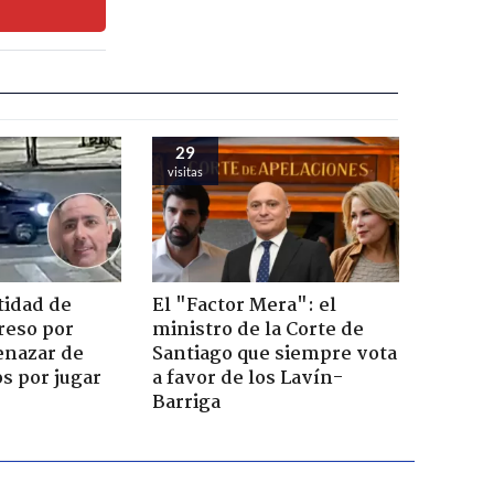
29
visitas
tidad de
El "Factor Mera": el
reso por
ministro de la Corte de
enazar de
Santiago que siempre vota
s por jugar
a favor de los Lavín-
Barriga