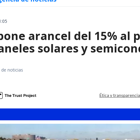
1:05
ne arancel del 15% al pol
paneles solares y semico
 de noticias
a
Ética y transparenci