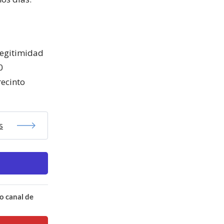
legitimidad
0
recinto
s
o canal de