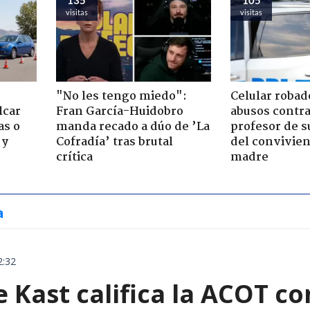
visitas
visitas
"No les tengo miedo":
Celular robad
lcar
Fran García-Huidobro
abusos contra
as o
manda recado a dúo de ’La
profesor de s
 y
Cofradía’ tras brutal
del convivien
crítica
madre
a
2:32
e Kast califica la ACOT 