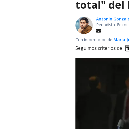
total" del
Antonio Gonzal
Periodista. Edito
Con información de
María J
Seguimos criterios de