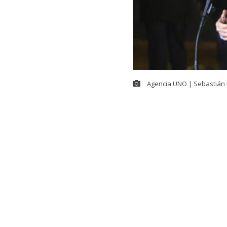
Agencia UNO | Sebastián 
En el contexto
Seguridad,
Ma
Kast
se refiri
(ACOT). El ma
social X.