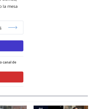
ro la mesa
s
o canal de
91