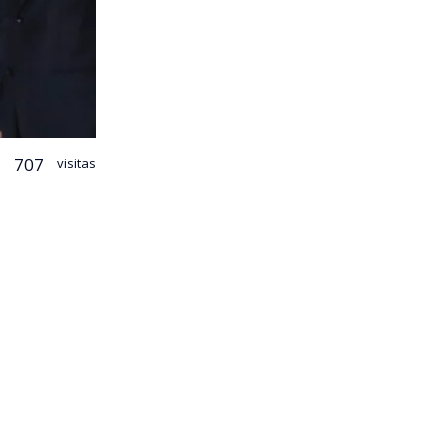
707
visitas
 ministro de
Antonio
rismo
 en la red