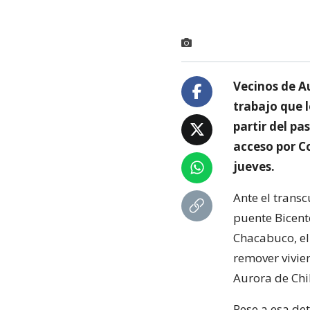
Vecinos de A
trabajo que l
partir del pa
acceso por C
jueves.
Ante el trans
puente Bicente
Chacabuco, el
remover vivie
Aurora de Chi
Pese a esa det