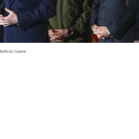
Beltrán Gaete
VER RESUMEN
 del nuevo megaoperativo policial nacional que lideró el
rtín Arrau
, en la comuna de Macul, el presidente
José 
ó a la
Agenda contra el Crimen Organizado y el Terro
ndatario entregó sus declaraciones a través de su cuenta