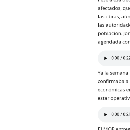
afectados, qu
las obras, aú
las autoridade
población. Jo
agendada con 
Ya la semana 
confirmaba a L
económicas en
estar operati
El MOP entreg