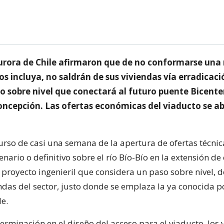
urora de Chile afirmaron que de no conformarse una
os incluya, no saldrán de sus viviendas vía erradicaci
so sobre nivel que conectará al futuro puente Bicente
oncepción. Las ofertas económicas del viaducto se ab
curso de casi una semana de la apertura de ofertas técnic
nario o definitivo sobre el río Bío-Bío en la extensión de 
 proyecto ingenieril que considera un paso sobre nivel, 
ndas del sector, justo donde se emplaza la ya conocida 
le.
erminación en el diseño del acceso para el viaducto, los 