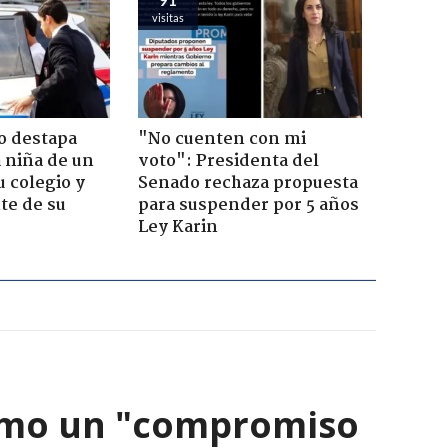
visitas
o destapa
"No cuenten con mi
 niña de un
voto": Presidenta del
u colegio y
Senado rechaza propuesta
te de su
para suspender por 5 años
Ley Karin
como un "compromiso