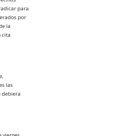
radicar para
derados por
de la
 cita
e,
es las
e debiera
 viernes,