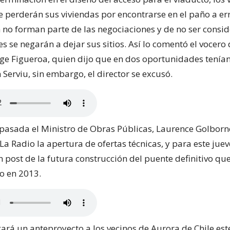
e perderán sus viviendas por encontrarse en el paño a er
n no forman parte de las negociaciones y de no ser consi
s se negarán a dejar sus sitios. Así lo comentó el vocero 
rge Figueroa, quien dijo que en dos oportunidades tenían
Serviu, sin embargo, el director se excusó.
pasada el Ministro de Obras Públicas, Laurence Golborn
a Radio la apertura de ofertas técnicas, y para este juev
 post de la futura construcción del puente definitivo qu
vo en 2013.
ará un anteproyecto a los vecinos de Aurora de Chile este