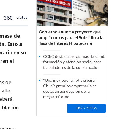
360
visitas
Gobierno anuncia proyecto que
 mesa de
amplía cupos para el Subsidio a la
Tasa de Interés Hipotecaria
ón. Esto a
nario en su
CChC destaca programas de salud,
ren el
formación y atención social para
trabajadores de la construcción
"Una muy buena noticia para
as del
Chile": gremios empresariales
calle
destacan aprobación de la
megarreforma
deberá
población
MÁS NOTICIAS
vecinos