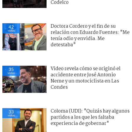
Codelco
Doctora Cordero y el fin de su
42
visitas
relación con Eduardo Fuentes: "Me
tenía odio y envidia. Me
detestaba"
Video revela cómo se originó el
35
visitas
accidente entre José Antonio
Neme y un motociclista en Las
Condes
Coloma (UDI): "Quizás hay algunos
33
visitas
partidos a los que les faltaba
experiencia de gobernar"