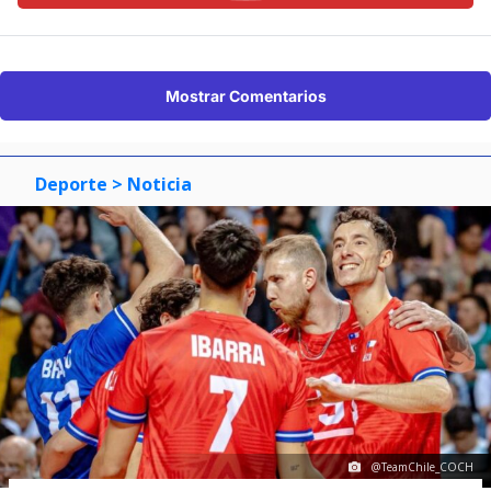
Mostrar Comentarios
Deporte
> Noticia
@TeamChile_COCH