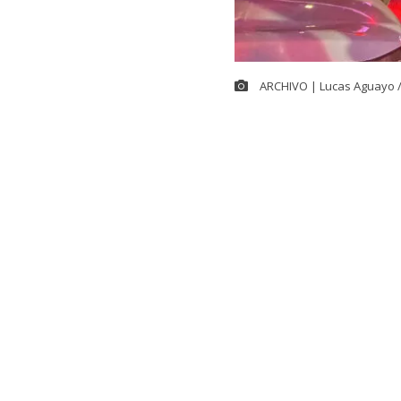
ARCHIVO | Lucas Aguayo 
Cerca de las 
controlar el
g
ubicada en la
alrededor de 
30 compañías 
El coman