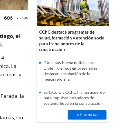
606
visitas
CChC destaca programas de
tiago, el
salud, formación y atención social
para trabajadores de la
o.
construcción
 4
"Una muy buena noticia para
ico. La
Chile": gremios empresariales
an más, y
destacan aprobación de la
megarreforma
SalfaCorp y CChC firman acuerdo
 Parada, la
para impulsar estándares de
sostenibilidad en la construcción
MÁS NOTICIAS
llamas, sin