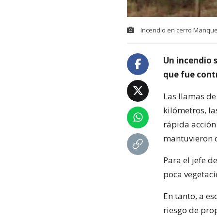
Incendio en cerro Manque
Un incendio 
que fue cont
Las llamas de
kilómetros, l
rápida acción
mantuvieron c
Para el jefe d
poca vegetaci
En tanto, a es
riesgo de pro