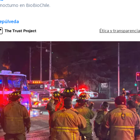
r nocturno en BioBioChile.
epúlveda
Ética y transparenci