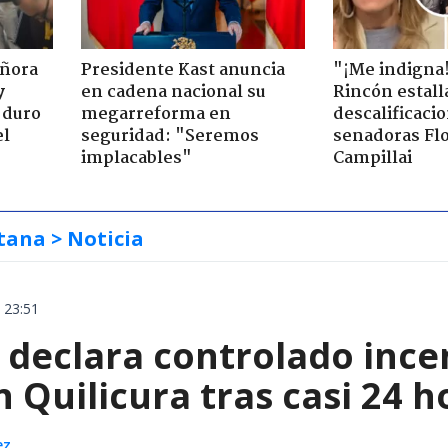
eñora
Presidente Kast anuncia
"¡Me indigna
y
en cadena nacional su
Rincón estall
 duro
megarreforma en
descalificaci
el
seguridad: "Seremos
senadoras Flo
implacables"
Campillai
tana
> Noticia
 23:51
declara controlado ince
 Quilicura tras casi 24 
ez