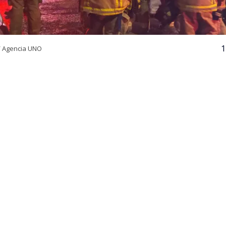
1
/ Agencia UNO
VER RESUMEN
24 horas desde su inicio, el Cuerpo de Bomberos de Quili
igantesco incendio declarado en la empresa química Pa
 comuna de Quilicura, Región Metropolitana. El siniestr
las 21:00 del martes y movilizó a cerca de 300 voluntari
de Bomberos de la capital.
dante del Cuerpo de Bomberos de Quilicura,
Carlos Cid
,