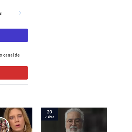
s
o canal de
20
visitas