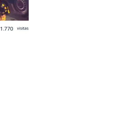
1.770
visitas
cura logró
nimex
,
o comenzó
os de más de