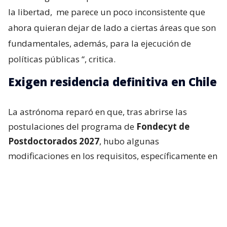
la libertad,
me parece un poco inconsistente que
ahora quieran dejar de lado a ciertas áreas que son
fundamentales, además, para la ejecución de
políticas públicas
“, critica.
Exigen residencia definitiva en Chile
La astrónoma reparó en que, tras abrirse las
postulaciones del programa de
Fondecyt de
Postdoctorados 2027
, hubo algunas
modificaciones en los requisitos, específicamente en
la parte de admisibilidad.
Resulta que en la sección 4 de
las bases
concursables
, el documento reza que
“todo
proyecto deberá ser presentado por un/a