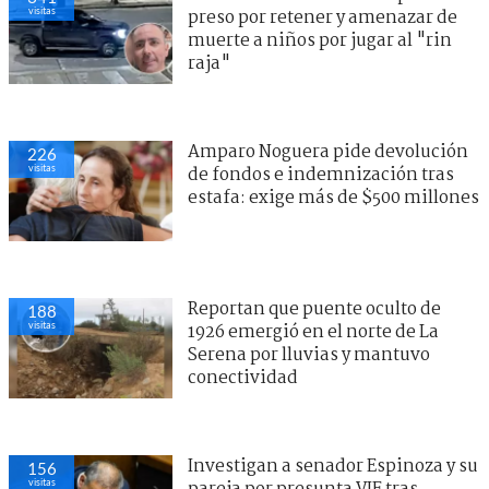
visitas
preso por retener y amenazar de
muerte a niños por jugar al "rin
raja"
Amparo Noguera pide devolución
226
visitas
de fondos e indemnización tras
estafa: exige más de $500 millones
Reportan que puente oculto de
188
visitas
1926 emergió en el norte de La
Serena por lluvias y mantuvo
conectividad
Investigan a senador Espinoza y su
156
visitas