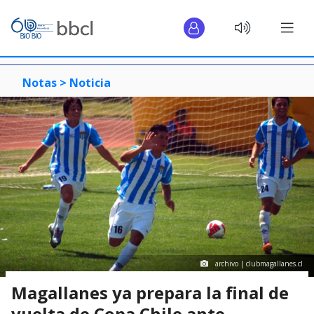
Notas >
Noticia
archivo | clubmagallanes.cl
Magallanes ya prepara la final de
vuelta de Copa Chile ante