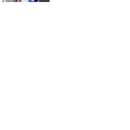
“Como en jerga deportiva se diría, es el entrenador
el que toma la decisión. En este caso es el Presidente
de la República, y hasta que él lo considere
pertinente, yo seguiré”, acotó.
Consignar que Natalia Duco es una de las peores
evaluadas por la ciudadanía, según la encuesta
Cadem, e incluso hay voces del oficialismo que
piden meditar su continuidad.
Diputados de la Comisión de
Deportes respaldan a Duco tras
ofensiva del PPD
En un comunicado, el diputado Roberto Arroyo