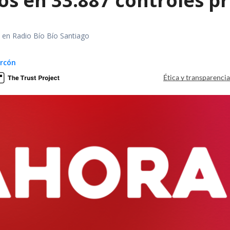
os en 33.887 controles p
al en Radio Bío Bío Santiago
arcón
Ética y transparenci