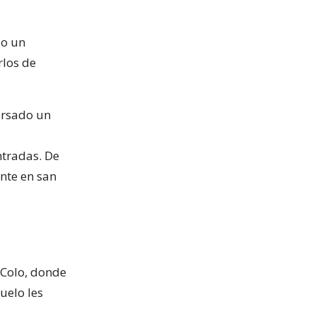
do un
rlos de
ersado un
ntradas. De
ente en san
 Colo, donde
uelo les