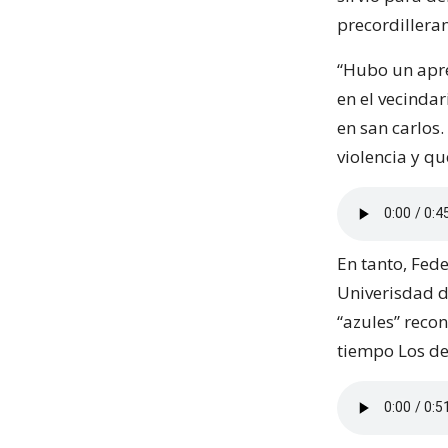
precordilleran
“Hubo un apre
en el vecinda
en san carlos
violencia y q
En tanto, Fed
Univerisdad d
“azules” recon
tiempo Los d