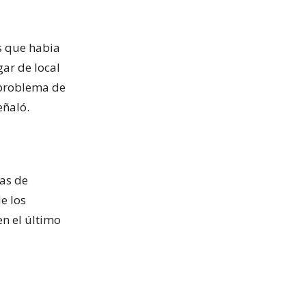
s que habia
ar de local
 problema de
eñaló.
has de
e los
en el último