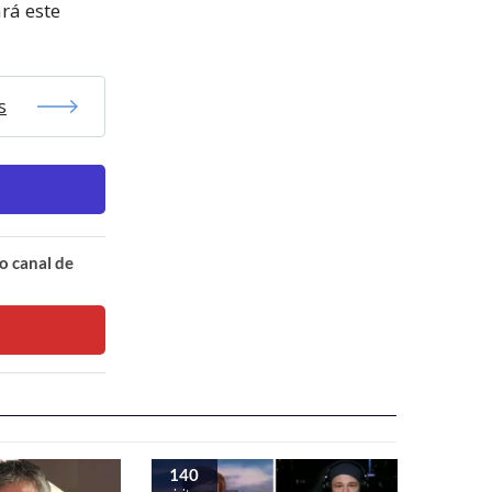
rá este
s
o canal de
140