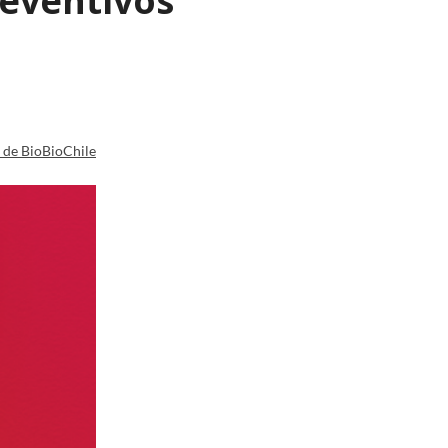
reventivos
a de BioBioChile