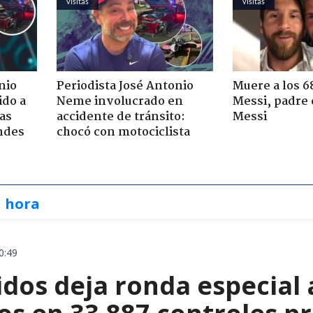
visitas
visitas
nio
Periodista José Antonio
Muere a los 6
ido a
Neme involucrado en
Messi, padre 
ras
accidente de tránsito:
Messi
ndes
chocó con motociclista
a hora
0:49
dos deja ronda especial 