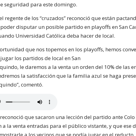
e seguridad para este domingo.
el regente de los “cruzados” reconoció que están pactan
poder disputar un posible partido en playoffs en San Ca
ando Universidad Católica deba hacer de local.
oportunidad que nos topemos en los playoffs, hemos conv
jugar los partidos de local en San
quindo, le daremos a la venta un orden del 10% de las e
ndremos la satisfacción que la familia azul se haga pres
quindo”, comentó.
 reconoció que sacaron una lección del partido ante Colo
 a la venta entradas para el público vistante, y que ese d
mostrarle a los vecinos que se podía jugar en el reducto