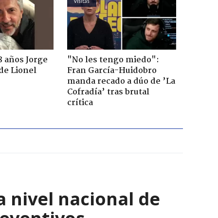
visitas
8 años Jorge
"No les tengo miedo":
de Lionel
Fran García-Huidobro
manda recado a dúo de ’La
Cofradía’ tras brutal
crítica
a nivel nacional de