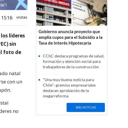
1516
visitas
Gobierno anuncia proyecto que
os líderes
amplía cupos para el Subsidio a la
Tasa de Interés Hipotecaria
EC) sin
l foto de
CChC destaca programas de salud,
formación y atención social para
trabajadores de la construcción
tado natal
"Una muy buena noticia para
irse con un
Chile": gremios empresariales
apón.
destacan aprobación de la
megarreforma
stal
MÁS NOTICIAS
deres no