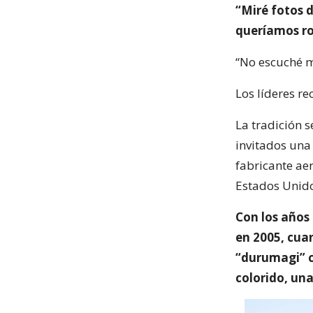
“Miré fotos 
queríamos ro
“No escuché m
Los líderes r
La tradición s
invitados una
fabricante ae
Estados Unido
Con los años 
en 2005, cuan
“durumagi” c
colorido, una