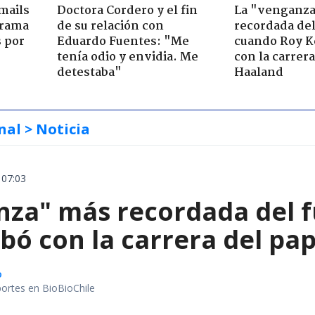
mails
Doctora Cordero y el fin
La "venganz
 trama
de su relación con
recordada del
s por
Eduardo Fuentes: "Me
cuando Roy K
tenía odio y envidia. Me
con la carrer
detestaba"
Haaland
nal
> Noticia
 07:03
nza" más recordada del f
bó con la carrera del pa
o
portes en BioBioChile