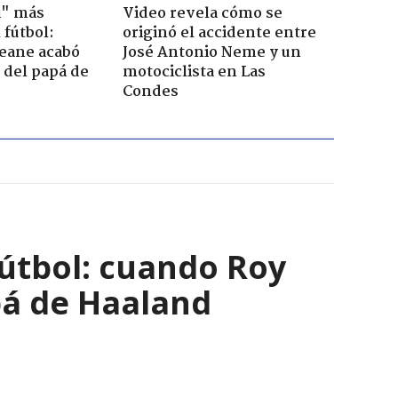
a" más
Video revela cómo se
 fútbol:
originó el accidente entre
eane acabó
José Antonio Neme y un
a del papá de
motociclista en Las
Condes
útbol: cuando Roy
pá de Haaland