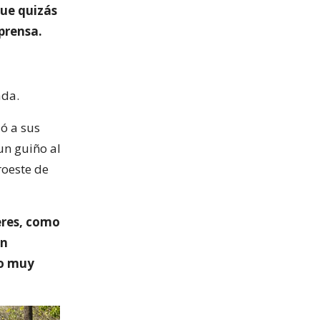
que quizás
prensa.
ada.
ió a sus
un guiño al
roeste de
eres, como
un
no muy