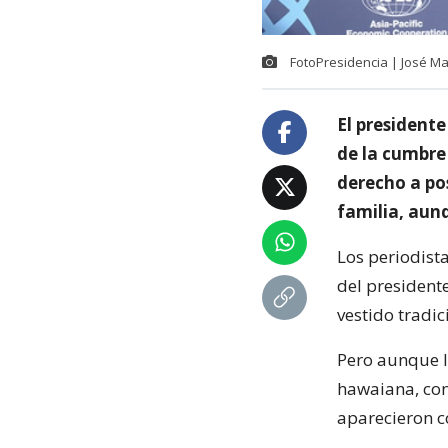
FotoPresidencia | José M
El president
de la cumbre
derecho a po
familia, aun
Los periodista
del presidente
vestido tradi
Pero aunque l
hawaiana, con
aparecieron c