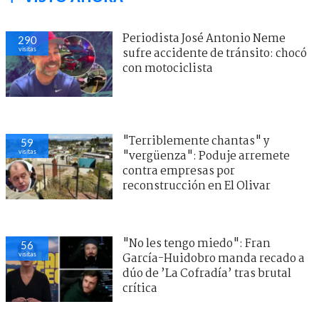
Periodista José Antonio Neme
290
visitas
sufre accidente de tránsito: chocó
con motociclista
"Terriblemente chantas" y
59
visitas
"vergüenza": Poduje arremete
contra empresas por
reconstrucción en El Olivar
"No les tengo miedo": Fran
56
visitas
García-Huidobro manda recado a
dúo de ’La Cofradía’ tras brutal
crítica