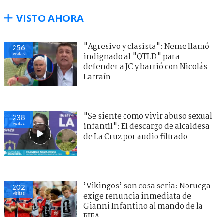
VISTO AHORA
"Agresivo y clasista": Neme llamó
256
visitas
indignado al "QTLD" para
defender a JC y barrió con Nicolás
Larraín
"Se siente como vivir abuso sexual
238
visitas
infantil": El descargo de alcaldesa
de La Cruz por audio filtrado
’Vikingos’ son cosa seria: Noruega
202
visitas
exige renuncia inmediata de
Gianni Infantino al mando de la
FIFA