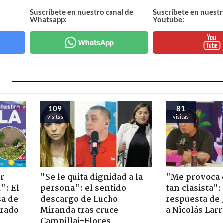
Suscríbete en nuestro canal de
Suscríbete en nuestr
Whatsapp:
Youtube:
109
81
visitas
visitas
ir
"Se le quita dignidad a la
"Me provoca 
": El
persona": el sentido
tan clasista":
sa de
descargo de Lucho
respuesta de 
trado
Miranda tras cruce
a Nicolás Lar
Campillai-Flores