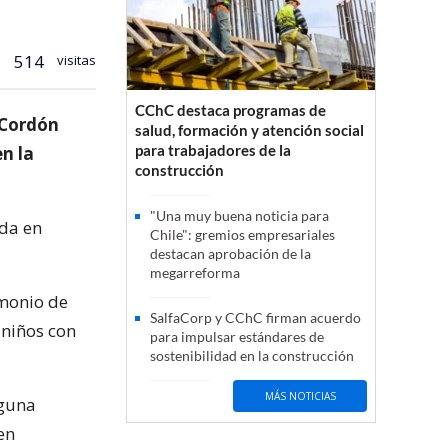
514
visitas
CChC destaca programas de
 Cordón
salud, formación y atención social
para trabajadores de la
en la
construcción
"Una muy buena noticia para
ada en
Chile": gremios empresariales
destacan aprobación de la
megarreforma
imonio de
SalfaCorp y CChC firman acuerdo
 niños con
para impulsar estándares de
sostenibilidad en la construcción
MÁS NOTICIAS
nguna
en