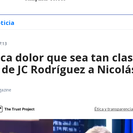
ticia
7:13
a dolor que sea tan clas
de JC Rodríguez a Nicolá
gazine
Ética y transparenci