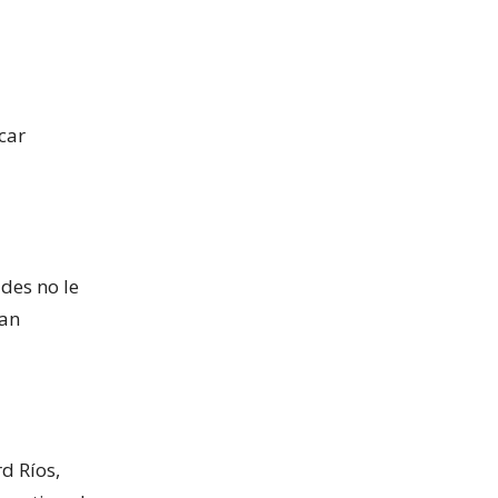
car
ades no le
han
d Ríos,