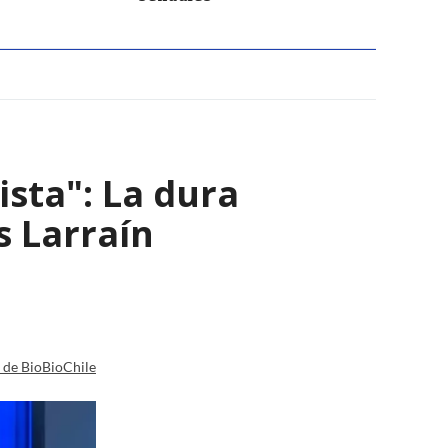
ista": La dura
s Larraín
a de BioBioChile