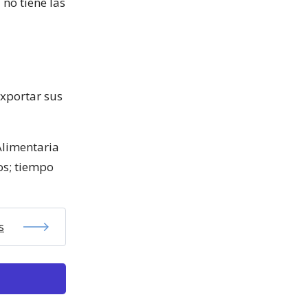
 no tiene las
exportar sus
Alimentaria
os; tiempo
s