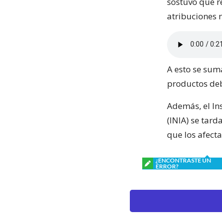
sostuvo que re
atribuciones 
A esto se sum
productos debi
Además, el In
(INIA) se tard
que los afect
¿ENCONTRASTE UN
ERROR?