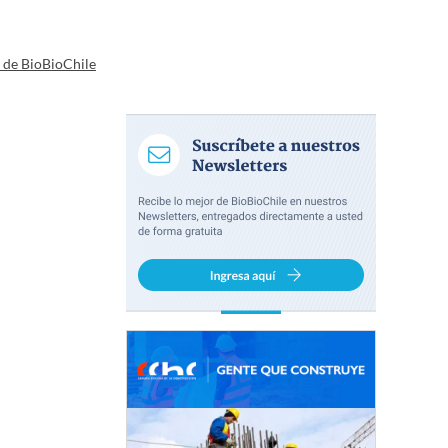
a de BioBioChile