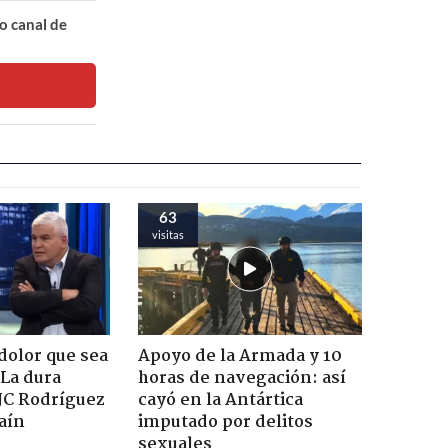
o canal de
63
visitas
dolor que sea
Apoyo de la Armada y 10
 La dura
horas de navegación: así
JC Rodríguez
cayó en la Antártica
raín
imputado por delitos
sexuales