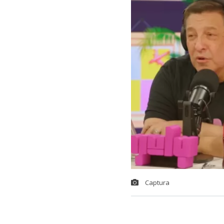
Captura
El animador
J