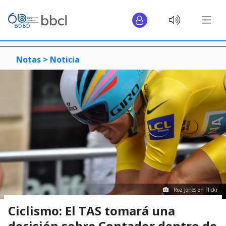
Notas >
Noticia
Roz Jones en Flickr
Ciclismo: El TAS tomará una
decisión sobre Contador dentro de