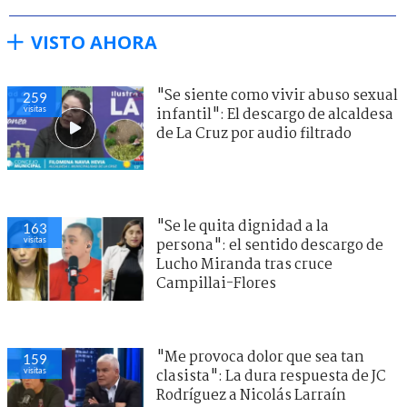
VISTO AHORA
"Se siente como vivir abuso sexual
259
visitas
infantil": El descargo de alcaldesa
de La Cruz por audio filtrado
"Se le quita dignidad a la
163
visitas
persona": el sentido descargo de
Lucho Miranda tras cruce
Campillai-Flores
"Me provoca dolor que sea tan
159
visitas
clasista": La dura respuesta de JC
Rodríguez a Nicolás Larraín