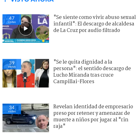
"Se siente como vivir abuso sexual
47
visitas
infantil": El descargo de alcaldesa
de La Cruz por audio filtrado
"Se le quita dignidad a la
39
visitas
persona": el sentido descargo de
Lucho Miranda tras cruce
Campillai-Flores
Revelan identidad de empresario
34
visitas
preso por retener y amenazar de
muerte a niños por jugar al "rin
raja"