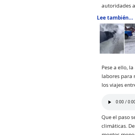
autoridades a
Lee también...
Pese a ello, l
labores para 
los viajes en
Que el paso s
climáticas. De
montos menore