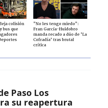
eja colisión
"No les tengo miedo":
y bus que
Fran García-Huidobro
jugadores
manda recado a dúo de ’La
Deportes
Cofradía’ tras brutal
crítica
 de Paso Los
ara su reapertura