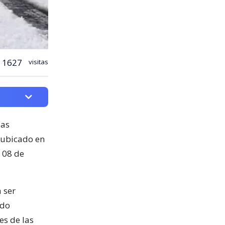
1627
visitas
las
, ubicado en
 08 de
 ser
ado
es de las