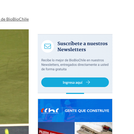
a de BioBioChile