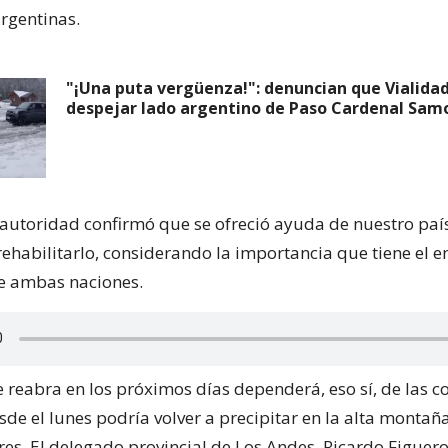
rgentinas.
"¡Una puta vergüenza!": denuncian que Vialida
despejar lado argentino de Paso Cardenal Sam
a autoridad confirmó que se ofreció ayuda de nuestro país
rehabilitarlo, considerando la importancia que tiene el e
tre ambas naciones.
e reabra en los próximos días dependerá, eso sí, de las c
sde el lunes podría volver a precipitar en la alta monta
s. El delegado provincial de Los Andes, Ricardo Figuero