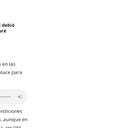
d debió
oré
 en las
nlace para
ondiciones
ña, aunque en
a, resaltó