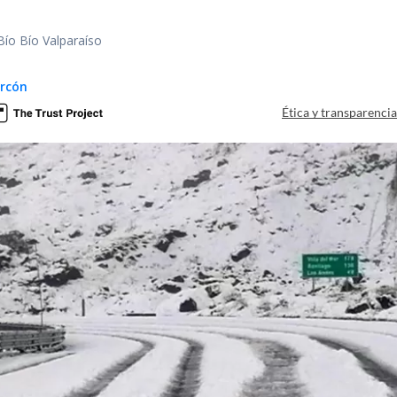
Bío Bío Valparaíso
arcón
Ética y transparenci