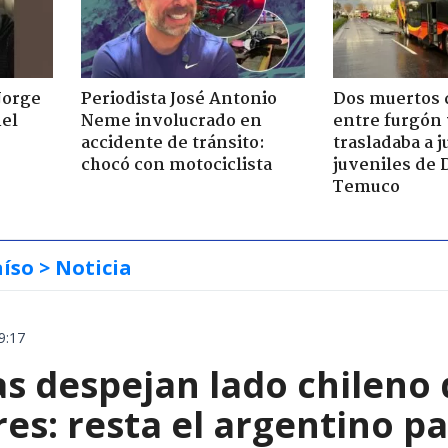
Jorge
Periodista José Antonio
Dos muertos d
nel
Neme involucrado en
entre furgón 
accidente de tránsito:
trasladaba a 
chocó con motociclista
juveniles de 
Temuco
aíso
> Noticia
9:17
as despejan lado chileno
es: resta el argentino p