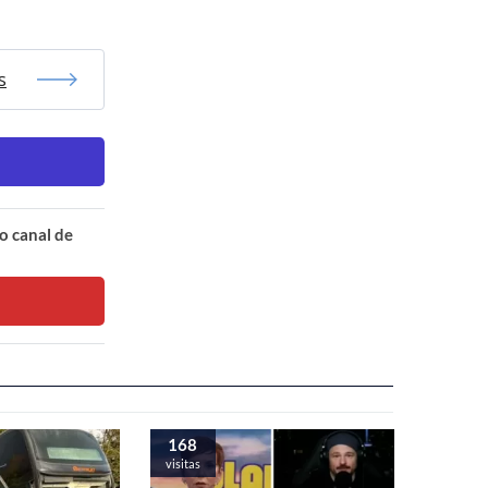
s
o canal de
168
visitas