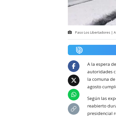
Paso Los Libertadores | 
A la espera d
autoridades c
la comuna de 
agosto cumple 
Según las expe
reabierto dur
presidencial 