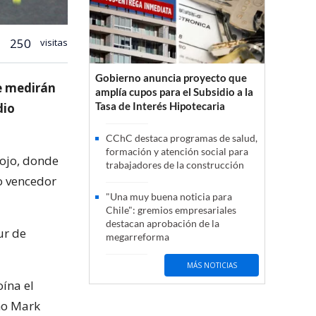
250
visitas
Gobierno anuncia proyecto que
se medirán
amplía cupos para el Subsidio a la
Tasa de Interés Hipotecaria
dio
CChC destaca programas de salud,
formación y atención social para
Rojo, donde
trabajadores de la construcción
o vencedor
"Una muy buena noticia para
Chile": gremios empresariales
destacan aprobación de la
ur de
megarreforma
MÁS NOTICIAS
oína el
ano Mark