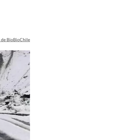
a de BioBioChile