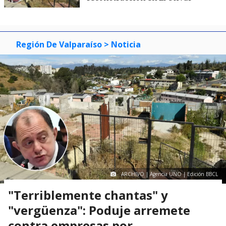
Región De Valparaíso
> Noticia
ARCHIVO | Agencia UNO | Edición BBCL
"Terriblemente chantas" y
"vergüenza": Poduje arremete
contra empresas por