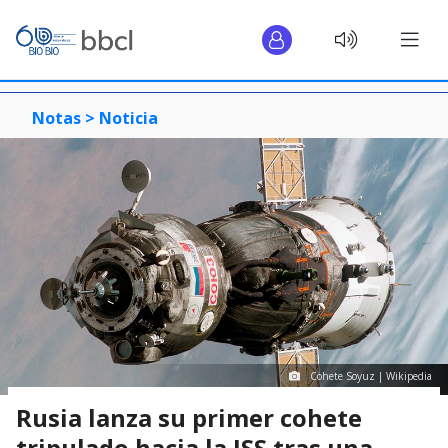
Notas >
Noticia
Cohete Soyuz | Wikipedia
Rusia lanza su primer cohete
tripulado hacia la ISS tras una