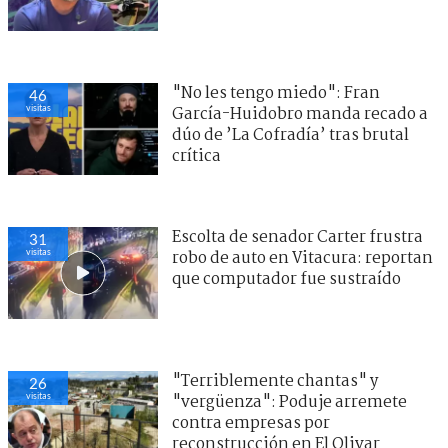
"No les tengo miedo": Fran
46
visitas
García-Huidobro manda recado a
dúo de ’La Cofradía’ tras brutal
crítica
Escolta de senador Carter frustra
31
visitas
robo de auto en Vitacura: reportan
que computador fue sustraído
"Terriblemente chantas" y
26
visitas
"vergüenza": Poduje arremete
contra empresas por
reconstrucción en El Olivar