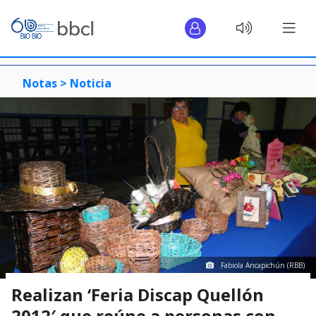
Notas >
Noticia
Fabiola Ancapichún (RBB)
Realizan ‘Feria Discap Quellón
2012′ que reúne a personas con