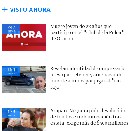
VISTO AHORA
Muere joven de 28 años que
242
visitas
participó en el "Club de la Pelea"
de Osorno
Revelan identidad de empresario
184
visitas
preso por retener y amenazar de
muerte a niños por jugar al "rin
raja"
Amparo Noguera pide devolución
178
visitas
de fondos e indemnización tras
estafa: exige más de $500 millones