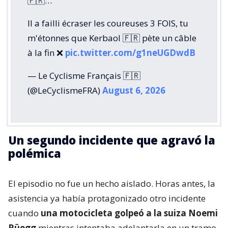
🇫🇷…
Il a failli écraser les coureuses 3 FOIS, tu
m'étonnes que Kerbaol 🇫🇷 pète un câble
à la fin ❌️
pic.twitter.com/g1neUGDwdB
— Le Cyclisme Français 🇫🇷
(@LeCyclismeFRA)
August 6, 2026
Un segundo incidente que agravó la
polémica
El episodio no fue un hecho aislado. Horas antes, la
asistencia ya había protagonizado otro incidente
cuando
una motocicleta golpeó a la suiza Noemi
Rüegg
mientras intentaba adelantarla en un tramo