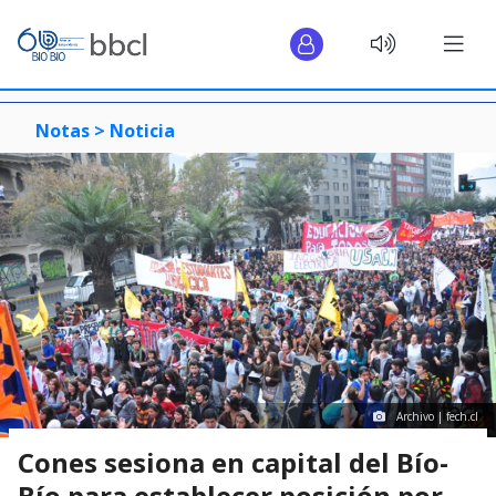
Notas >
Noticia
Archivo | fech.cl
Cones sesiona en capital del Bío-
Bío para establecer posición por