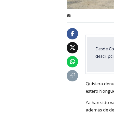
Desde Co
descripci
Quisiera denu
estero Nongué
Ya han sido v
además de deli