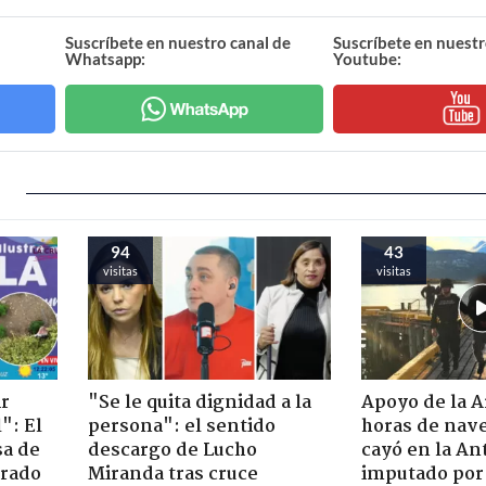
Suscríbete en nuestro canal de
Suscríbete en nuestr
Whatsapp:
Youtube:
94
43
visitas
visitas
ir
"Se le quita dignidad a la
Apoyo de la 
": El
persona": el sentido
horas de nave
sa de
descargo de Lucho
cayó en la An
trado
Miranda tras cruce
imputado por 