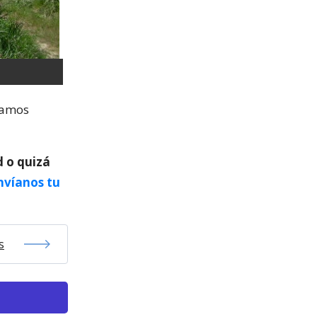
vamos
d o quizá
nvíanos tu
s