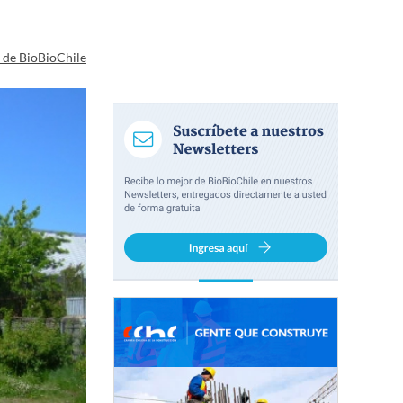
a de BioBioChile