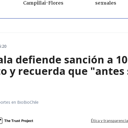
Campillai-Flores
sexuales
6:20
ala defiende sanción a 1
o y recuerda que "antes 
portes en BioBioChile
Ética y transparenci