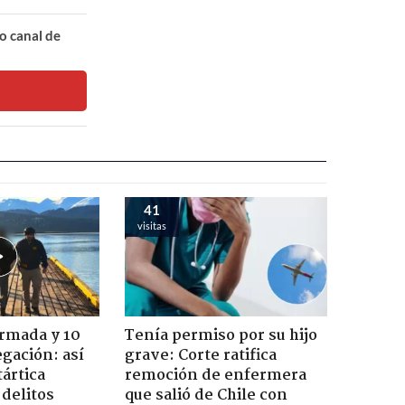
o canal de
41
visitas
Armada y 10
Tenía permiso por su hijo
gación: así
grave: Corte ratifica
tártica
remoción de enfermera
delitos
que salió de Chile con