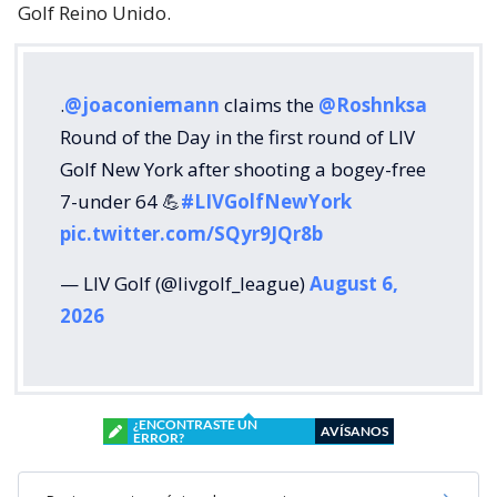
Golf Reino Unido.
.
@joaconiemann
claims the
@Roshnksa
Round of the Day in the first round of LIV
Golf New York after shooting a bogey-free
7-under 64 💪
#LIVGolfNewYork
pic.twitter.com/SQyr9JQr8b
— LIV Golf (@livgolf_league)
August 6,
2026
¿ENCONTRASTE UN
AVÍSANOS
ERROR?