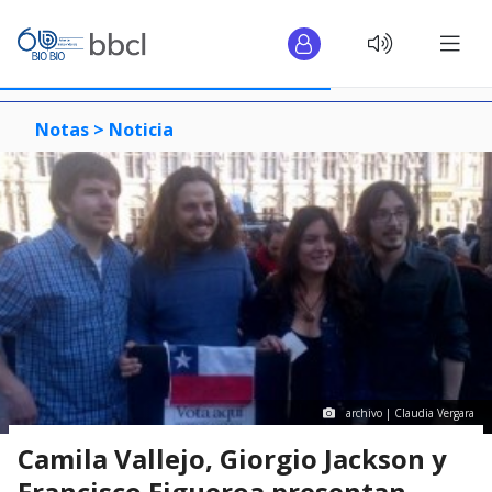
Notas >
Noticia
archivo | Claudia Vergara
Camila Vallejo, Giorgio Jackson y
Francisco Figueroa presentan