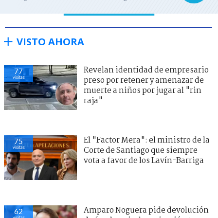
VISTO AHORA
Revelan identidad de empresario
77
visitas
preso por retener y amenazar de
muerte a niños por jugar al "rin
raja"
El "Factor Mera": el ministro de la
75
visitas
Corte de Santiago que siempre
vota a favor de los Lavín-Barriga
Amparo Noguera pide devolución
62
visitas