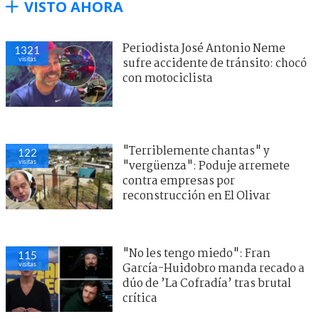
VISTO AHORA
Periodista José Antonio Neme
1321
visitas
sufre accidente de tránsito: chocó
con motociclista
"Terriblemente chantas" y
122
visitas
"vergüenza": Poduje arremete
contra empresas por
reconstrucción en El Olivar
"No les tengo miedo": Fran
115
visitas
García-Huidobro manda recado a
dúo de ’La Cofradía’ tras brutal
crítica