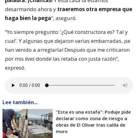
palabra. ¡Chantas!
Y esta casa la estamos
desarmando ahora y
traeremos otra empresa que
haga bien la pega
“, aseguró.
“Yo siempre pregunto: ‘¿Qué constructora es? Tal y
cual’. Y algunas que dejaron varias embarradas, ¡se
han venido a arreglarla! Después que me criticaron
por mis
lives
donde las retaba con justa razón”,
expresó.
Lee también...
"Esta es una estafa": Poduje pide
declarar como zona de riesgo a
obras de El Olivar tras caída de
muro