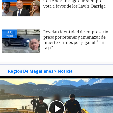
Corte de Santiago que siempre
vota a favor de los Lavín-Barriga
Revelan identidad de empresario
55
visitas
preso por retener y amenazar de
muerte a niños por jugar al "rin
raja"
Región De Magallanes
> Noticia