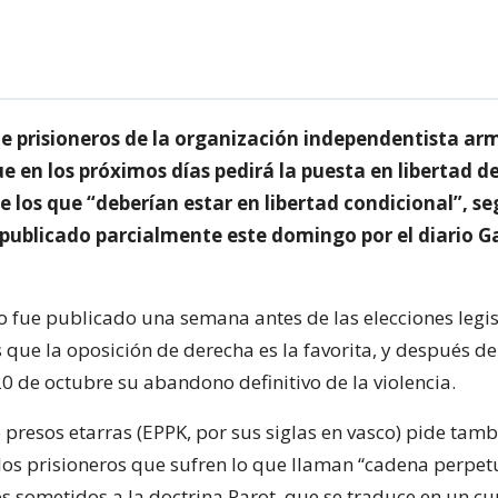
 de prisioneros de la organización independentista a
e en los próximos días pedirá la puesta en libertad de
 los que “deberían estar en libertad condicional”, s
ublicado parcialmente este domingo por el diario G
 fue publicado una semana antes de las elecciones legis
s que la oposición de derecha es la favorita, y después d
0 de octubre su abandono definitivo de la violencia.
e presos etarras (EPPK, por sus siglas en vasco) pide tamb
 los prisioneros que sufren lo que llaman “cadena perpet
los sometidos a la doctrina Parot, que se traduce en un 