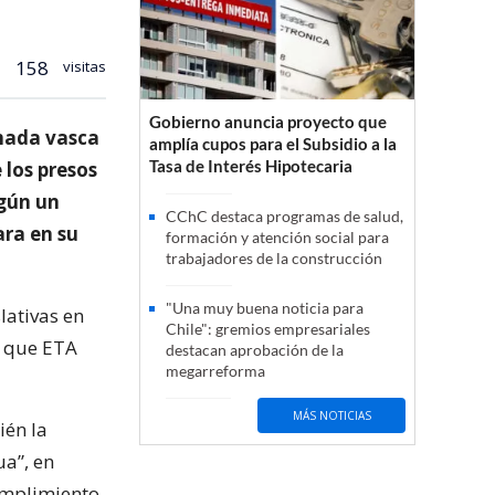
158
visitas
Gobierno anuncia proyecto que
rmada vasca
amplía cupos para el Subsidio a la
Tasa de Interés Hipotecaria
 los presos
egún un
CChC destaca programas de salud,
ara en su
formación y atención social para
trabajadores de la construcción
"Una muy buena noticia para
lativas en
Chile": gremios empresariales
e que ETA
destacan aprobación de la
megarreforma
MÁS NOTICIAS
ién la
ua”, en
cumplimiento