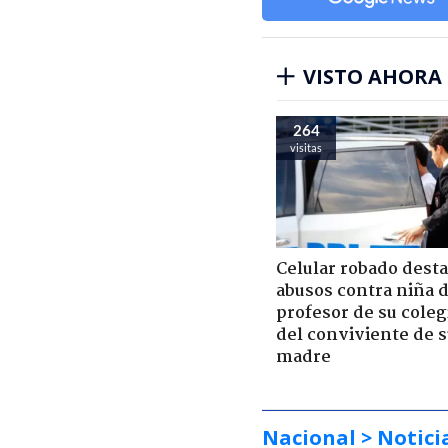
VISTO AHORA
264
visitas
Celular robado dest
abusos contra niña 
profesor de su coleg
del conviviente de 
madre
Nacional
> Notici