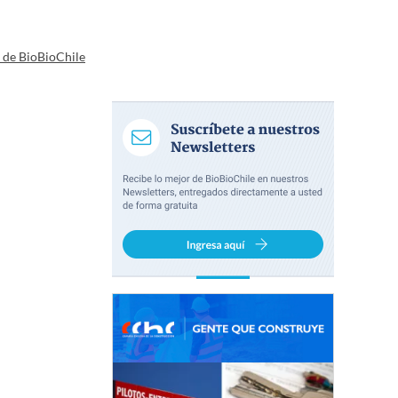
a de BioBioChile