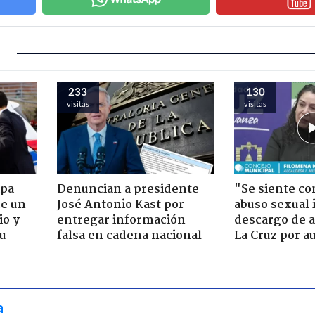
233
130
visitas
visitas
apa
Denuncian a presidente
"Se siente co
de un
José Antonio Kast por
abuso sexual i
io y
entregar información
descargo de a
su
falsa en cadena nacional
La Cruz por au
a