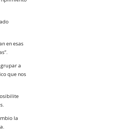
cado
an en esas
as”.
 agrupar a
tico que nos
osibilite
s.
ambio la
a.