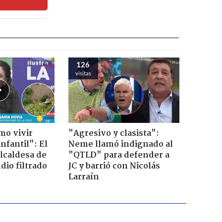
126
visitas
mo vivir
"Agresivo y clasista":
nfantil": El
Neme llamó indignado al
lcaldesa de
"QTLD" para defender a
dio filtrado
JC y barrió con Nicolás
Larraín