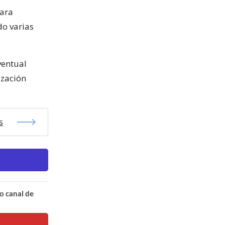
para
do varias
ventual
ización
s
o canal de