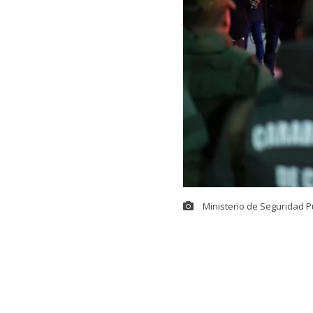
Ministerio de Seguridad P
El Gobierno presentó una agenda que reúne 19 proyectos en trámite, nueve nuevas