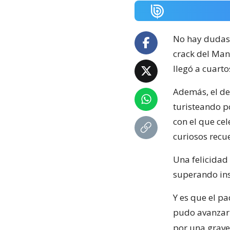
No hay dudas
crack del Man
llegó a cuarto
Además, el de
turisteando p
con el que ce
curiosos recu
Una felicidad
superando ins
Y es que el p
pudo avanzar 
por una grave