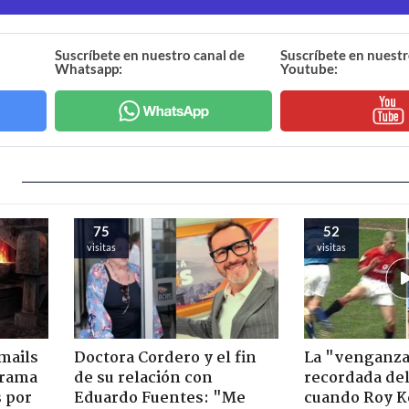
Suscríbete en nuestro canal de
Suscríbete en nuestr
Whatsapp:
Youtube:
75
52
visitas
visitas
mails
Doctora Cordero y el fin
La "venganz
 trama
de su relación con
recordada del
s por
Eduardo Fuentes: "Me
cuando Roy K