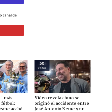
o canal de
50
visitas
a" más
Video revela cómo se
 fútbol:
originó el accidente entre
eane acabó
José Antonio Neme y un