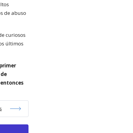
ltos
os de abuso
de curiosos
los últimos
 primer
 de
l entonces
s