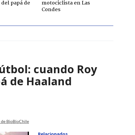
a del papá de
motociclista en Las
Condes
útbol: cuando Roy
pá de Haaland
a de BioBioChile
Relacionados