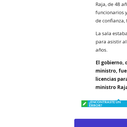
Raja, de 48 añ
funcionarios 
de confianza, 
La sala estaba
para asistir a
años.
El gobierno, 
ministro, fu
licencias par
ministro Raja
¿ENCONTRASTE UN
ERROR?