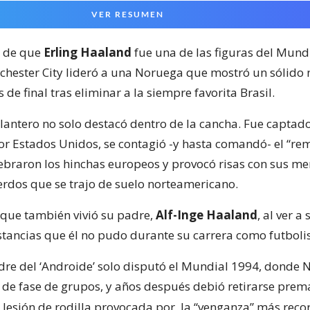
VER RESUMEN
 de que
Erling Haaland
fue una de las figuras del Mundi
chester City lideró a una Noruega que mostró un sólido n
s de final tras eliminar a la siempre favorita Brasil.
lantero no solo destacó dentro de la cancha. Fue captad
or Estados Unidos, se contagió -y hasta comandó- el “rem
lebraron los hinchas europeos y provocó risas con sus m
erdos que se trajo de suelo norteamericano.
 que también vivió su padre,
Alf-Inge Haaland
, al ver a 
tancias que él no pudo durante su carrera como futbolis
adre del ‘Androide’ solo disputó el Mundial 1994, donde
de fase de grupos, y años después debió retirarse pre
 lesión de rodilla provocada por
la “venganza” más reco