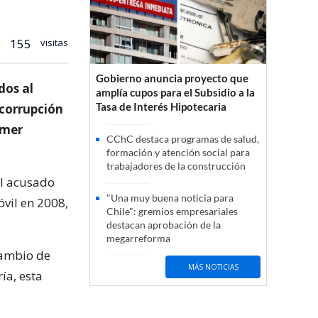
155
visitas
Gobierno anuncia proyecto que
dos al
amplía cupos para el Subsidio a la
Tasa de Interés Hipotecaria
 corrupción
imer
CChC destaca programas de salud,
formación y atención social para
trabajadores de la construcción
al acusado
"Una muy buena noticia para
óvil en 2008,
Chile": gremios empresariales
destacan aprobación de la
megarreforma
 cambio de
MÁS NOTICIAS
ía, esta