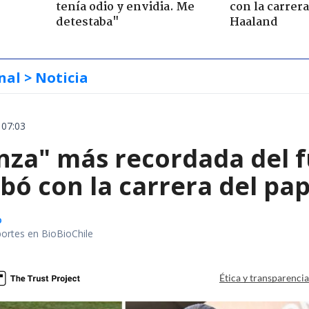
tenía odio y envidia. Me
con la carrer
detestaba"
Haaland
nal
> Noticia
 07:03
nza" más recordada del f
bó con la carrera del pa
o
portes en BioBioChile
Ética y transparenci