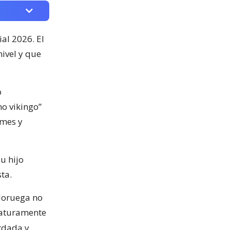
al 2026. El
ivel y que
o
o vikingo”
emes y
su hijo
ta.
 Noruega no
maturamente
rdada y