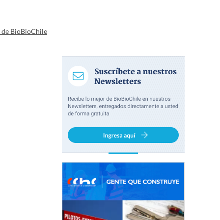
a de BioBioChile