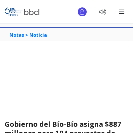
Notas >
Noticia
Gobierno del Bío-Bío asigna $887
millones para 104 proyectos de