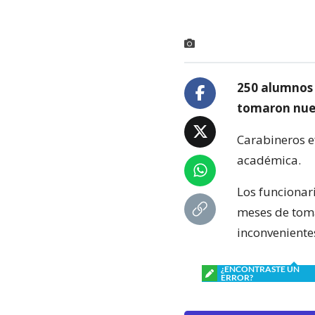
250 alumnos 
tomaron nuev
Carabineros ef
académica.
Los funcionari
meses de toma
inconveniente
¿ENCONTRASTE UN
ERROR?