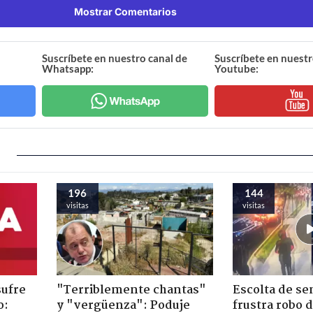
Mostrar Comentarios
Suscríbete en nuestro canal de
Suscríbete en nuestr
Whatsapp:
Youtube:
196
144
visitas
visitas
sufre
"Terriblemente chantas"
Escolta de se
o:
y "vergüenza": Poduje
frustra robo 