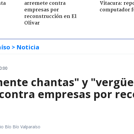
sta
arremete contra
Vitacura: rep
empresas por
computador f
reconstrucción en El
Olivar
aíso
> Noticia
0:00
mente chantas" y "vergüe
contra empresas por reco
io Bío Bío Valparaíso