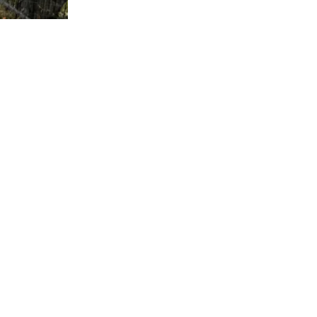
3354
visitas
ica a cargo
 referir a la
ntas” a las
e los
ián en el
lica a cargo
icipal de