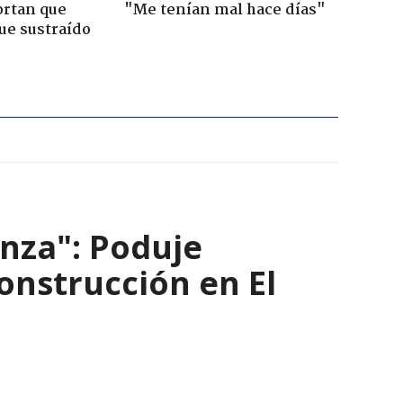
ortan que
"Me tenían mal hace días"
ue sustraído
nza": Poduje
nstrucción en El