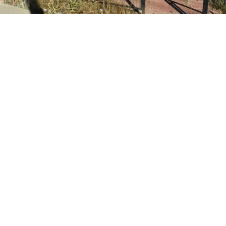
Edición BBCL
VER RESUMEN
l
ministro Iván Poduje realizó su primera cuenta públ
io de Vivienda y Urbanismo
, instancia donde
se volvió a
ón de Viña del Mar tras el megaincendio de 2024
.
o, y sin dar nombres, el jefe del Minvu calificó como “cha
ionadas por la reconstrucción. Todo, a días del inicio d
cializados en las viviendas de la constructora San Sebast
r.
l jefe del Minvu se enmarcaron en su primera cuenta púb
de Vivienda, instancia llevada a cabo en el gimnasio mun