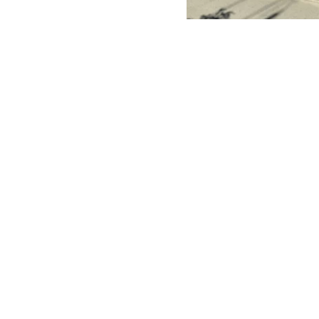
ARCHIVO | Agencia UNO | 
Este viernes e
del Minister
reconstrucci
En ese context
empresas cuest
peritajes espe
sector El Oliva
Los dichos de
de la cartera 