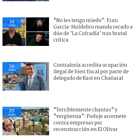
"No les tengo miedo": Fran
34
visitas
García-Huidobro manda recado a
dúo de ’La Cofradía’ tras brutal
crítica
Contraloría acredita ocupación
26
visitas
ilegal de bien fiscal por parte de
delegado de Kast en Chañaral
"Terriblemente chantas" y
23
visitas
"vergüenza": Poduje arremete
contra empresas por
reconstrucción en El Olivar