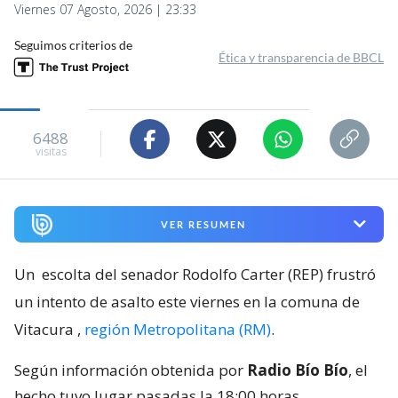
Viernes 07 Agosto, 2026 | 23:33
Seguimos criterios de
Ética y transparencia de BBCL
6488
visitas
VER RESUMEN
Un
escolta del senador Rodolfo Carter (REP) frustró
un intento de asalto este viernes en la comuna de
Vitacura
,
región Metropolitana (RM)
.
Según información obtenida por
Radio Bío Bío
, el
hecho tuvo lugar pasadas la 18:00 horas